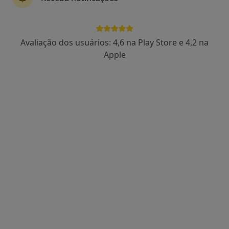
16 opiniões
Av. São João de Deus, Portimão
•
Mapa
Consulta Externa (Portimão)
Avaliação dos usuários: 4,6 na Play Store e 4,2 na
Esse especialista não oferece agendamento online para esse endereço.
Apple
Solicite um atendimento
DentalArt and Medical Clinic
·
Mais
Clínico geral, Cirurgião vascular, Dermatologista
Loja 8, Edifício Plaza Real, Estr. da Rocha, Portimão
•
Mapa
DentalArt and Medical Clinic