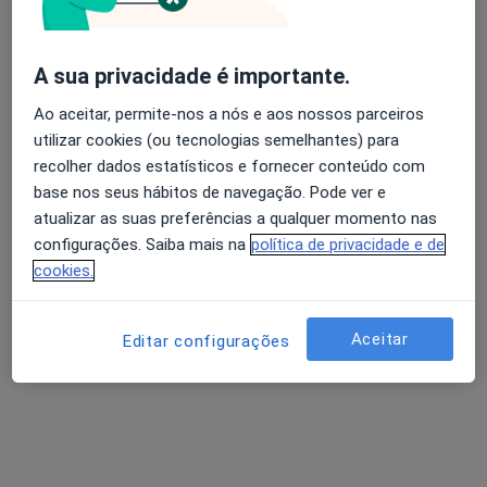
Solicite um atendimento
A sua privacidade é importante.
Ao aceitar, permite-nos a nós e aos nossos parceiros
utilizar cookies (ou tecnologias semelhantes) para
recolher dados estatísticos e fornecer conteúdo com
base nos seus hábitos de navegação. Pode ver e
atualizar as suas preferências a qualquer momento nas
configurações. Saiba mais na
política de privacidade e de
Dra. Christel Schluender
cookies.
Clínico geral
R Sidónio Pais Lote 1-r/c-D, Portimão
•
Mapa
Aceitar
Editar configurações
Policlínica Da Mó
Esse especialista não oferece agendamento online para esse endereço.
Solicite um atendimento