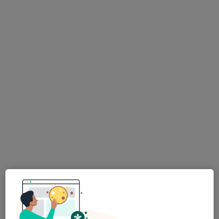
Nenhum profissional neste centro médico tem consultas disponíveis
Mostrar perfil
Dra. Valeria Vennettilli
Clínico geral, Acupuntor, Homeopata
rua marreiro neto 49, Lagos
•
Mapa
centro holistico
Esse especialista não oferece agendamento online para esse endereço.