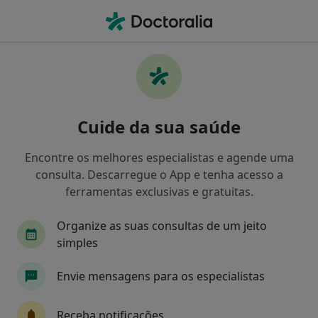
Men
Clínico Geral • Portimão, Faro
Filters
Mapa
Clinicos gerais em Portimão
Cuide da sua saúde
Como classificamos os resultados
Encontre os melhores especialistas e agende uma
consulta. Descarregue o App e tenha acesso a
ferramentas exclusivas e gratuitas.
Organize as suas consultas de um jeito
simples
Envie mensagens para os especialistas
Dr. Rodrigo Neves
Clínico geral
Receba notificações