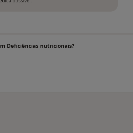
édica possível.
am Deficiências nutricionais?