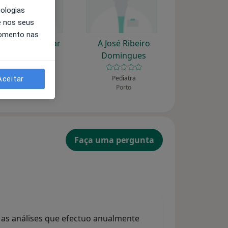
nologias
e nos seus
momento nas
A Bianchi Aguiar
A José Ribeiro
Domingues
Pediatra
Porto
Pediatra
Aceitar
Porto
Faça uma pergunta
 as análises que efectuo anualmente