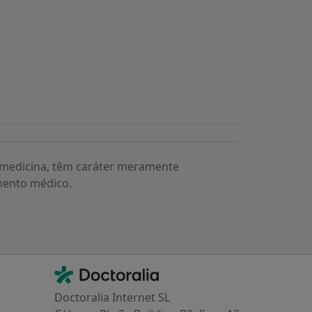
a medicina, têm caráter meramente
mento médico.
Contacto
Doctoralia - Homepage
Doctoralia Internet SL