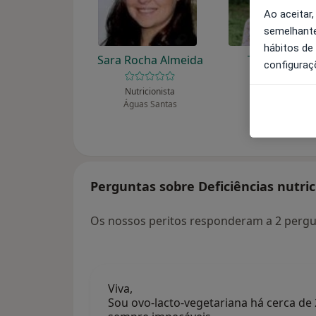
Ao aceitar,
semelhante
hábitos de
Sara Rocha Almeida
Teresa Pinto
configuraç
Gonçalves
Nutricionista
Águas Santas
Nutricionista
Lisboa
Perguntas sobre Deficiências nutric
Os nossos peritos responderam a 2 pergun
Viva,
Sou ovo-lacto-vegetariana há cerca de