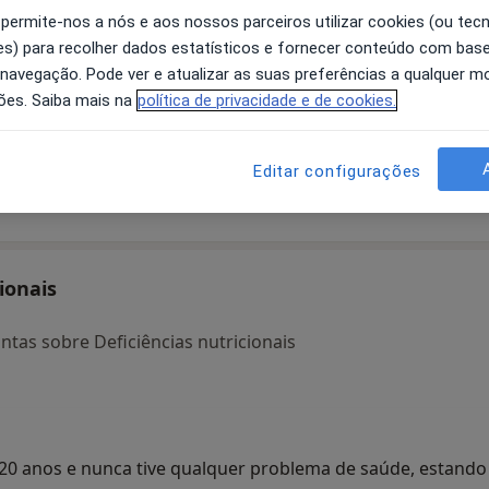
 permite-nos a nós e aos nossos parceiros utilizar cookies (ou tec
s) para recolher dados estatísticos e fornecer conteúdo com bas
 navegação. Pode ver e atualizar as suas preferências a qualquer 
Marta Alexandra
Maria Brito Silva
ões. Saiba mais na
política de privacidade e de cookies.
Ferreira
Nutricionista
Matosinhos
Nutricionista
Editar configurações
Sintra
ionais
tas sobre Deficiências nutricionais
 20 anos e nunca tive qualquer problema de saúde, estando