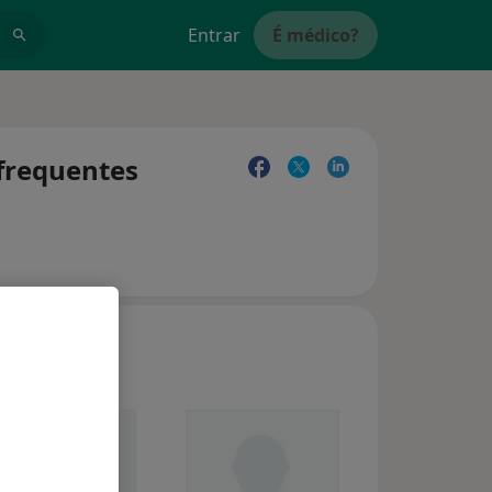
Entrar
É médico?
 frequentes