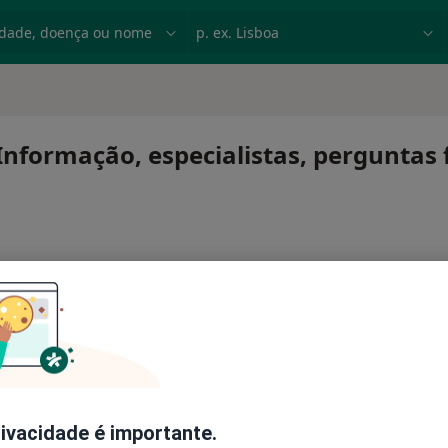
dade, doença ou nome
p. ex. Lisboa
- Informação, especialistas, perguntas
nais
rivacidade é importante.