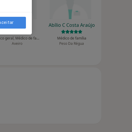
Aceitar
Abel Rito
Abílio C Costa Araújo
Clínico geral, Médico de família
Médico de família
Aveiro
Peso Da Régua