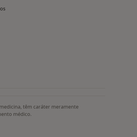
dos
s médicos mais procurados
a medicina, têm caráter meramente
mento médico.