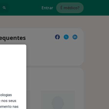
Entrar
É médico?
requentes
nologias
e nos seus
momento nas