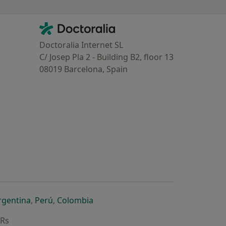
Contacto
Doctoralia - Homepage
Doctoralia Internet SL
C/ Josep Pla 2 - Building B2, floor 13
08019 Barcelona, Spain
dor
 separador
 novo separador
re num novo separador
abre num novo separador
abre num novo separador
abre num novo separador
rgentina
,
Perú
,
Colombia
ARs