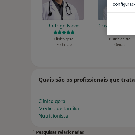
configuraç
Rodrigo Neves
Cristina Garaga
Clínico geral
Nutricionista
Portimão
Oeiras
Quais são os profissionais que trat
Clínico geral
Médico de família
Nutricionista
Pesquisas relacionadas