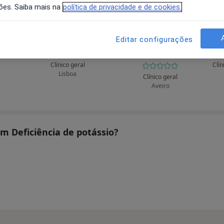
ões. Saiba mais na
política de privacidade e de cookies.
Editar configurações
rza
A Canova Xavier
Abel José
Nascimento Rito
Clínico geral
Lisboa
Clínico geral
Aveiro
am Deficiência de potássio?