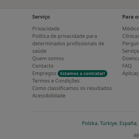
Serviço
Para o
Privacidade
Médic
Política de privacidade para
Clínica
determinados profissionais de
Pergun
saúde
Serviç
Quem somos
Doenc
Contacto
FAQ
Empregos
Aplica
Estamos a contratar!
Termos e Condições
Como classificamos os resultados
Acessibilidade
abre num novo s
abre num
a
Polska
,
Türkiye
,
España
,
RE