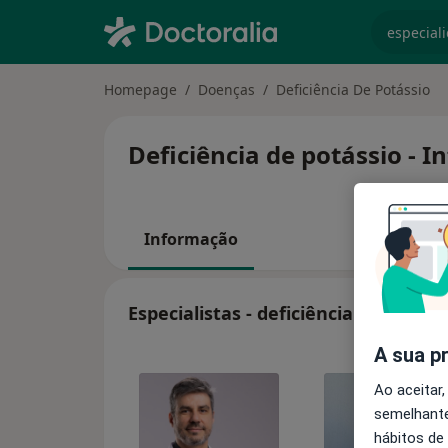
especiali
Homepage
Doenças
Deficiência De Potássio
Deficiência de potássio - 
Informação
Especialistas - deficiência de potáss
A sua p
Ao aceitar,
semelhante
hábitos de