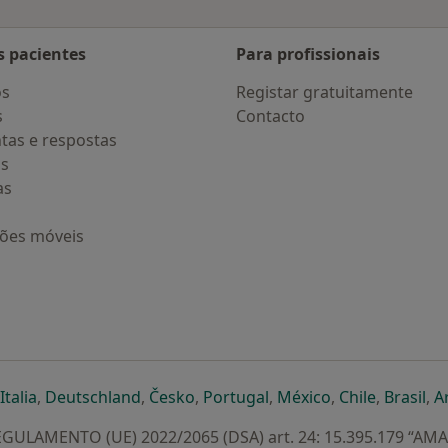
s pacientes
Para profissionais
os
Registar gratuitamente
s
Contacto
tas e respostas
os
as
ções móveis
eparador
 novo separador
bre num novo separador
abre num novo separador
abre num novo separador
abre num novo separador
abre num novo separa
abre num novo
abre num
ab
Italia
,
Deutschland
,
Česko
,
Portugal
,
México
,
Chile
,
Brasil
,
A
GULAMENTO (UE) 2022/2065 (DSA) art. 24: 15.395.179 “AM