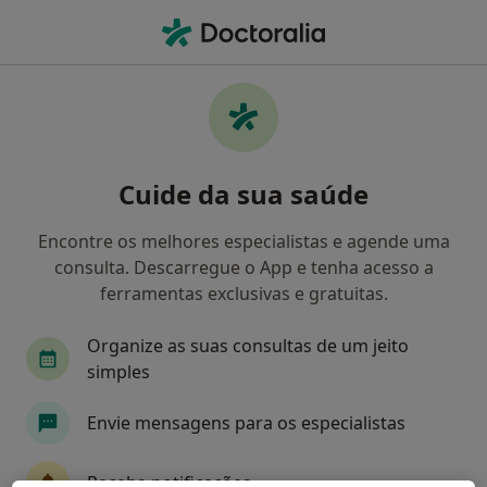
Men
O que procura?
Homepage
Doenças
Cálculos
Cálculos - Informação,
Cuide da sua saúde
especialistas, perguntas
frequentes
Encontre os melhores especialistas e agende uma
consulta. Descarregue o App e tenha acesso a
ferramentas exclusivas e gratuitas.
Organize as suas consultas de um jeito
Informação
simples
Envie mensagens para os especialistas
Especialistas - cálculos
Receba notificações