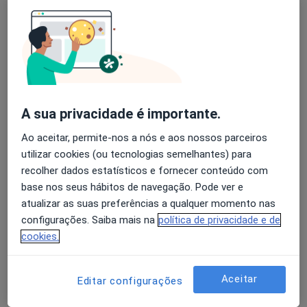
Rodrigo Neves
Avaliação dos usuários: 4,6 na Play Store e 4,2 na
Clínico geral
Apple
Portimão
A sua privacidade é importante.
A Canova Xavier
Ao aceitar, permite-nos a nós e aos nossos parceiros
Clínico geral
utilizar cookies (ou tecnologias semelhantes) para
Lisboa
recolher dados estatísticos e fornecer conteúdo com
base nos seus hábitos de navegação. Pode ver e
atualizar as suas preferências a qualquer momento nas
Abel José Nascimento Rito
configurações. Saiba mais na
política de privacidade e de
Clínico geral
cookies.
Aveiro
Aceitar
Editar configurações
Abel Rito