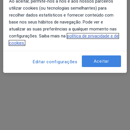
Ao aceitar, permite-nos a nós e aos nossos parceiros
Clínico geral
utilizar cookies (ou tecnologias semelhantes) para
Aveiro
recolher dados estatísticos e fornecer conteúdo com
base nos seus hábitos de navegação. Pode ver e
atualizar as suas preferências a qualquer momento nas
Abel Rito
configurações. Saiba mais na
política de privacidade e de
cookies.
Clínico geral, Médico de família
Aveiro
Aceitar
Editar configurações
Abílio C Costa Araújo
Médico de família
Peso Da Régua
Perguntas sobre Edema
Os nossos peritos responderam a 6 perguntas