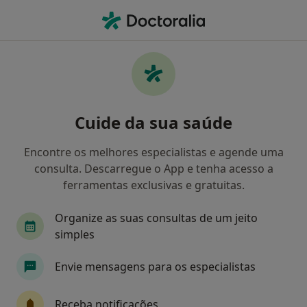
Men
O que procura?
Homepage
Doenças
Edema
Edema - Informação,
Cuide da sua saúde
especialistas, perguntas
frequentes
Encontre os melhores especialistas e agende uma
consulta. Descarregue o App e tenha acesso a
ferramentas exclusivas e gratuitas.
Organize as suas consultas de um jeito
Informação
Perguntas & Respostas
simples
Envie mensagens para os especialistas
Especialistas - edema
Receba notificações