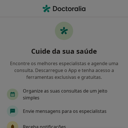
Men
O que procura?
Homepage
Doenças
Distúrbios Do Metabolismo Do Cálcio
Distúrbios do metabolismo do
Cuide da sua saúde
cálcio - Informação,
Encontre os melhores especialistas e agende uma
especialistas, perguntas
consulta. Descarregue o App e tenha acesso a
frequentes
ferramentas exclusivas e gratuitas.
Organize as suas consultas de um jeito
simples
Informação
Envie mensagens para os especialistas
Receba notificações