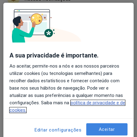
Especialistas - distúrbios do metabolismo do
cálcio
Avaliação dos usuários: 4,6 na Play Store e 4,2 na
Apple
Luis Barreiros
Endocrinologista
Lisboa
A sua privacidade é importante.
Ao aceitar, permite-nos a nós e aos nossos parceiros
utilizar cookies (ou tecnologias semelhantes) para
Pedro Gouveia
recolher dados estatísticos e fornecer conteúdo com
Endocrinologista
base nos seus hábitos de navegação. Pode ver e
Funchal
atualizar as suas preferências a qualquer momento nas
configurações. Saiba mais na
política de privacidade e de
cookies.
Rui Graça
Clínico geral
Aceitar
Editar configurações
Albufeira