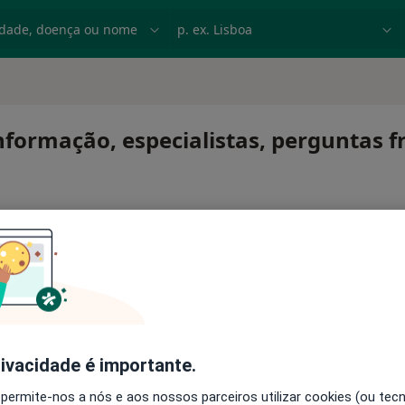
dade, doença ou nome
p. ex. Lisboa
 Informação, especialistas, perguntas 
o 2
rivacidade é importante.
 permite-nos a nós e aos nossos parceiros utilizar cookies (ou tec