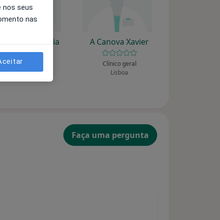
e nos seus
momento nas
A Baldaque Faria
A Canova Xavier
Aceitar
Endocrinologista
Clínico geral
Porto
Lisboa
Faça uma pergunta