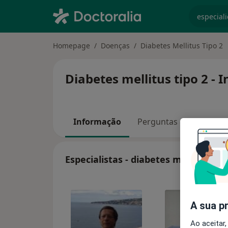
especiali
Homepage
Doenças
Diabetes Mellitus Tipo 2
Diabetes mellitus tipo 2 -
Informação
Perguntas & Respostas
Especialistas - diabetes mellitus tip
A sua p
Ao aceitar,