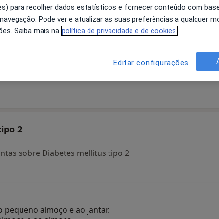
s) para recolher dados estatísticos e fornecer conteúdo com bas
 navegação. Pode ver e atualizar as suas preferências a qualquer 
ões. Saiba mais na
política de privacidade e de cookies.
ra
Carlos Daniel Santos
Rui Graça
Editar configurações
Clínico geral
Clínico geral
Lisboa
Albufeira
ipo 2
tas sobre Diabetes mellitus tipo 2
pequeno almoço e ao jantar.