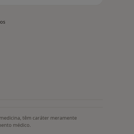
dos
s médicos mais procurados
a medicina, têm caráter meramente
mento médico.