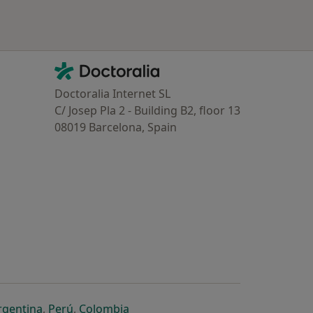
Contacto
Doctoralia - Homepage
Doctoralia Internet SL
C/ Josep Pla 2 - Building B2, floor 13
08019 Barcelona, Spain
dor
 separador
 novo separador
re num novo separador
abre num novo separador
abre num novo separador
abre num novo separador
rgentina
,
Perú
,
Colombia