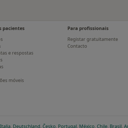
s pacientes
Para profissionais
os
Registar gratuitamente
s
Contacto
tas e respostas
os
as
ções móveis
eparador
 novo separador
bre num novo separador
abre num novo separador
abre num novo separador
abre num novo separador
abre num novo separa
abre num novo
abre num
ab
Italia
,
Deutschland
,
Česko
,
Portugal
,
México
,
Chile
,
Brasil
,
A