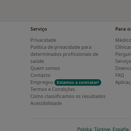
Serviço
Para o
Privacidade
Médic
Política de privacidade para
Clínica
determinados profissionais de
Pergun
saúde
Serviç
Quem somos
Doenc
Contacto
FAQ
Empregos
Aplica
Estamos a contratar!
Termos e Condições
Como classificamos os resultados
Acessibilidade
abre num novo s
abre num
a
Polska
,
Türkiye
,
España
,