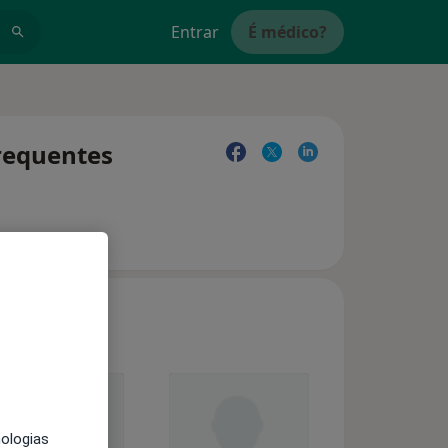
Entrar
É médico?
frequentes
nologias