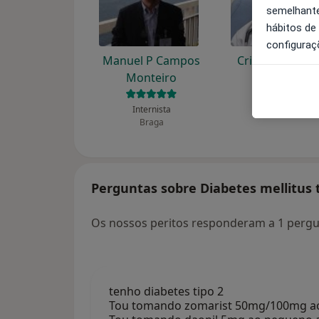
semelhante
hábitos de
configuraç
Manuel P Campos
Cristina Sequei
Monteiro
Internista
Guarda
Internista
Braga
Perguntas sobre Diabetes mellitus t
Os nossos peritos responderam a 1 pergun
tenho diabetes tipo 2
Tou tomando zomarist 50mg/100mg ao 