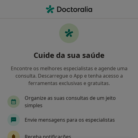
Men
O que procura?
Homepage
Doenças
Anormalidades Do Sistema Respiratório
Anormalidades do sistema
Cuide da sua saúde
respiratório - Informação,
Encontre os melhores especialistas e agende uma
especialistas, perguntas
consulta. Descarregue o App e tenha acesso a
frequentes
ferramentas exclusivas e gratuitas.
Organize as suas consultas de um jeito
simples
Informação
Envie mensagens para os especialistas
Receba notificações