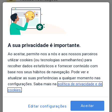
Especialistas - anormalidades do sistema
respiratório
Avaliação dos usuários: 4,6 na Play Store e 4,2 na
Apple
Luísa Batista
Médico de família
Lisboa
A sua privacidade é importante.
Ao aceitar, permite-nos a nós e aos nossos parceiros
utilizar cookies (ou tecnologias semelhantes) para
Carlos Daniel Santos
recolher dados estatísticos e fornecer conteúdo com
Clínico geral
base nos seus hábitos de navegação. Pode ver e
Lisboa
atualizar as suas preferências a qualquer momento nas
configurações. Saiba mais na
política de privacidade e de
cookies.
Nuno Esperanço
Médico de família
Aceitar
Editar configurações
Loures