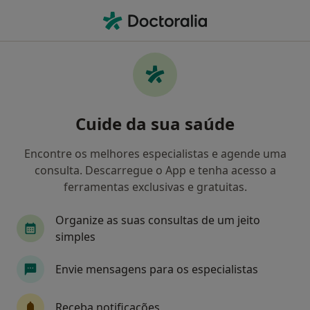
Men
O que procura?
Homepage
Doenças
Varizes
Varizes - Informação,
Cuide da sua saúde
especialistas, perguntas
frequentes
Encontre os melhores especialistas e agende uma
consulta. Descarregue o App e tenha acesso a
ferramentas exclusivas e gratuitas.
Organize as suas consultas de um jeito
Informação
Perguntas & Respostas
simples
Envie mensagens para os especialistas
Especialistas - varizes
Receba notificações