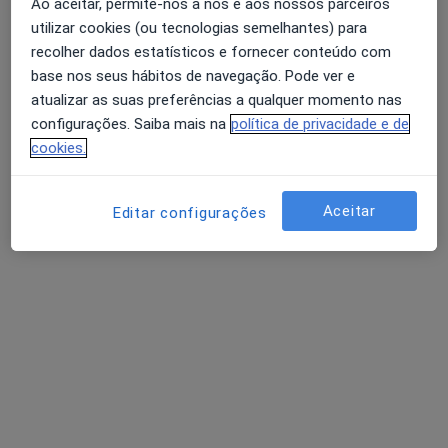
Ao aceitar, permite-nos a nós e aos nossos parceiros
Cirurgião vascular
utilizar cookies (ou tecnologias semelhantes) para
Porto
recolher dados estatísticos e fornecer conteúdo com
base nos seus hábitos de navegação. Pode ver e
atualizar as suas preferências a qualquer momento nas
A Canova Xavier
configurações. Saiba mais na
política de privacidade e de
cookies.
Clínico geral
Lisboa
Aceitar
Editar configurações
A Meireles Araújo Teixeira
Cirurgião geral
Porto
Perguntas sobre Varizes
Os nossos peritos responderam a 13 perguntas