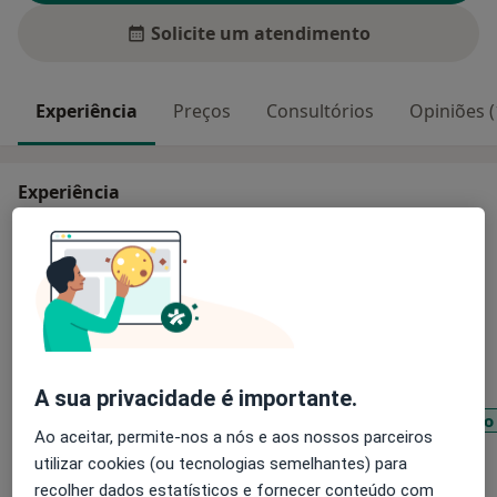
Solicite um atendimento
Experiência
Preços
Consultórios
Opiniões (
Experiência
Especialista em Psicologia Clínica e da Saúde.
Psicoterapeuta.
Principais doenças tratadas
Anorexia Nervosa
Agorafobia
Transtorno Da Personalidade Borderline
Transtornos Fóbicos
A sua privacidade é importante.
Transtornos de Déficit da Atenção e do comportamento
Ao aceitar, permite-nos a nós e aos nossos parceiros
a11y_sr_more_diseases
+25
utilizar cookies (ou tecnologias semelhantes) para
recolher dados estatísticos e fornecer conteúdo com