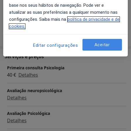
Pacientes que trato
base nos seus hábitos de navegação. Pode ver e
Adultos
atualizar as suas preferências a qualquer momento nas
Crianças
configurações. Saiba mais na
política de privacidade e de
cookies.
Mostrar mais detalhes
sobre a experiência
Aceitar
Editar configurações
Serviços e preços
Primeira consulta Psicologia
40 €
Detalhes
Avaliação neuropsicológica
Detalhes
Avaliação Psicológica
Detalhes