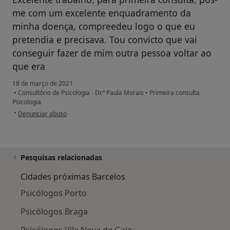
me com um excelente enquadramento da
minha doença, compreedeu logo o que eu
pretendia e precisava. Tou convicto que vai
conseguir fazer de mim outra pessoa voltar ao
que era
18 de março de 2021
•
Consultório de Psicologia - Dr.ª Paula Morais
•
Primeira consulta
Psicologia
na opinião do utilizador Conta eliminada
•
Denunciar abuso
Pesquisas relacionadas
Cidades próximas Barcelos
Psicólogos Porto
Psicólogos Braga