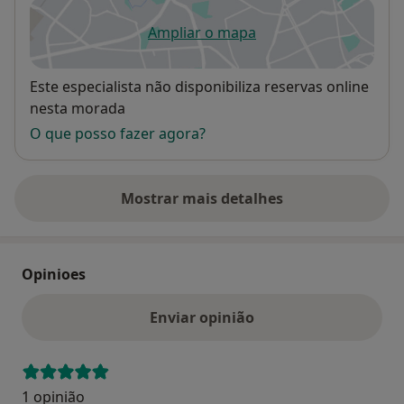
Ampliar o mapa
abre num novo separador
Disponibilidade
Este especialista não disponibiliza reservas online
nesta morada
O que posso fazer agora?
Mostrar mais detalhes
sobre o endereço
Opinioes
Enviar opinião
1 opinião