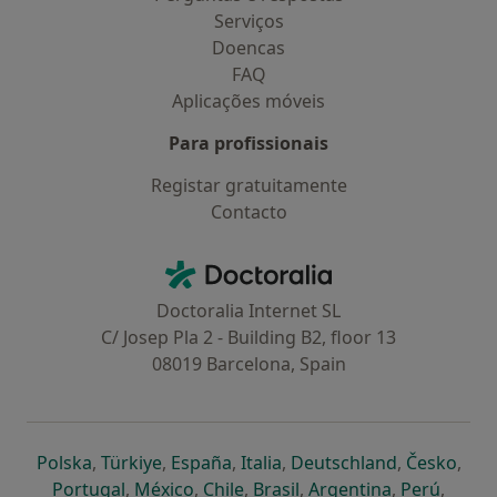
Serviços
Doencas
FAQ
Aplicações móveis
Para profissionais
Registar gratuitamente
Contacto
Contacto
Doctoralia - Homepage
Doctoralia Internet SL
C/ Josep Pla 2 - Building B2, floor 13
08019 Barcelona, Spain
abre num novo separador
abre num novo separador
abre num novo separador
abre num novo separado
abre num n
abre
Polska
,
Türkiye
,
España
,
Italia
,
Deutschland
,
Česko
,
abre num novo separador
abre num novo separador
abre num novo separador
abre num novo separa
abre num no
abre n
Portugal
,
México
,
Chile
,
Brasil
,
Argentina
,
Perú
,