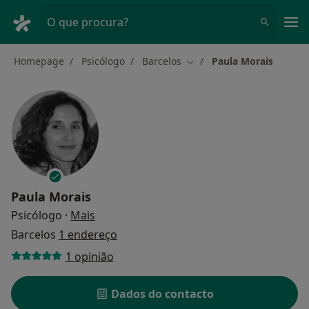
Men
O que procura?
Homepage
Psicólogo
Barcelos
Paula Morais
Mudar de cidade
Paula Morais
sobre as especializações
Psicólogo
·
Mais
Barcelos
1 endereço
1 opinião
Dados do contacto