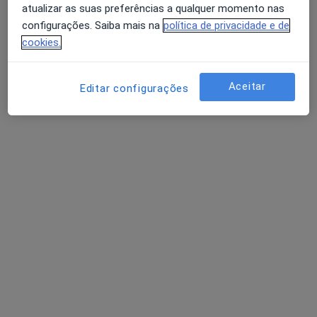
atualizar as suas preferências a qualquer momento nas
configurações. Saiba mais na
política de privacidade e de
cookies.
Luísa Moura
Psicólogo
Aceitar
Editar configurações
3 opiniões
Autoestima, maternidade e expatriação
Mestre em Psicologia Clínica e da Saúde
Pacientes destacam a minha escuta e clareza
Avenida da Liberdade 720, Braga
•
Mapa
LUMA Psicologia Clínica | Consultório Online – Braga
Consulta de Psicologia Clínica
60 €
Esse especialista não oferece agendamento online para esse endereço.
Solicite um atendimento