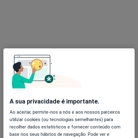
Dra. Diana Silva
Psicólogo
102 opiniões
Consulta Online, Braga
•
Mapa
Dra. Diana Silva (Braga) Consulta Online
Consulta online
desde 55 €
Esse especialista não oferece agendamento online para esse endereço.
Solicite um atendimento
A sua privacidade é importante.
Ao aceitar, permite-nos a nós e aos nossos parceiros
utilizar cookies (ou tecnologias semelhantes) para
recolher dados estatísticos e fornecer conteúdo com
base nos seus hábitos de navegação. Pode ver e