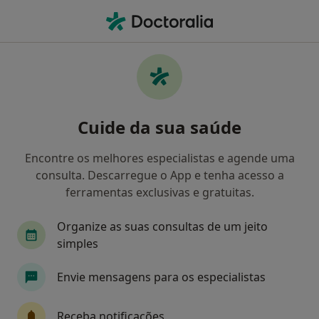
Men
Transtorno De Déficit De Atenção Com Hiperatividade Tdah • Barcelos, Braga
Filters
• 1
Mapa
Transtorno de Déficit de Atenção com
Cuide da sua saúde
Hiperatividade (TDAH), Barcelos
Como classificamos os resultados
Encontre os melhores especialistas e agende uma
consulta. Descarregue o App e tenha acesso a
ferramentas exclusivas e gratuitas.
Qual é a especialização que procura?
Organize as suas consultas de um jeito
Psicólogo
Dentista
simples
Envie mensagens para os especialistas
Receba notificações