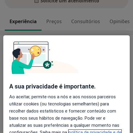
Solicite um atendimento
Experiência
Preços
Consultórios
Opiniões
Experiência
Mestrado Integrado em Psicologia pela Escola de
Psicologia da Universidade do Minho, Braga
(2020).
• Estágio Curricular no Centro Hospitalar e
Universitário São João (CHUSJ) no Serviço de
A sua privacidade é importante.
Endocrinologia e na Unidade de Dor Crónica.
• Estágio Profissional na Associação de Psicologia da
Ao aceitar, permite-nos a nós e aos nossos parceiros
Sobre mim
Universidade do Minh (APSI-UM) na consulta de
mais
utilizar cookies (ou tecnologias semelhantes) para
Psicoterapia em Saúde e Doença.
recolher dados estatísticos e fornecer conteúdo com
Principais doenças tratadas
• Avaliação e Intervenção Psicológicas com jovens-
base nos seus hábitos de navegação. Pode ver e
Transtornos Cognitivos
Transtornos Fóbicos
adultos e adultos.
atualizar as suas preferências a qualquer momento nas
Transtornos da Alimentação
Depressão Pós-Parto
• Intervenção psicológica em Grupo.
configurações. Saiba mais na
política de privacidade e de