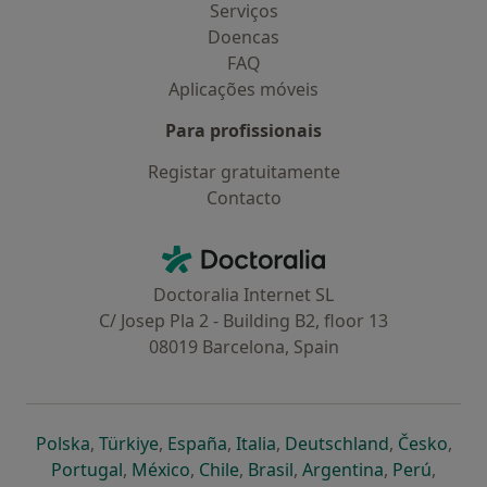
Serviços
Doencas
FAQ
Aplicações móveis
Para profissionais
Registar gratuitamente
Contacto
Contacto
Doctoralia - Homepage
Doctoralia Internet SL
C/ Josep Pla 2 - Building B2, floor 13
08019 Barcelona, Spain
abre num novo separador
abre num novo separador
abre num novo separador
abre num novo separado
abre num n
abre
Polska
,
Türkiye
,
España
,
Italia
,
Deutschland
,
Česko
,
abre num novo separador
abre num novo separador
abre num novo separador
abre num novo separa
abre num no
abre n
Portugal
,
México
,
Chile
,
Brasil
,
Argentina
,
Perú
,