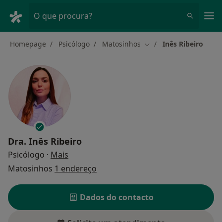
Men
O que procura?
Homepage
Psicólogo
Matosinhos
Inês Ribeiro
Mudar de cidade
Dra.
Inês Ribeiro
sobre as especializações
Psicólogo
·
Mais
Matosinhos
1 endereço
Dados do contacto