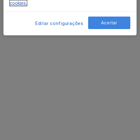
cookies.
Aceitar
Editar configurações
Ana Rupio
Psicólogo
5 opiniões
•
Mapa
Online
Primeira consulta Psicologia
Preço não disponível
Esse especialista não oferece agendamento online para esse endereço.
Solicite um atendimento