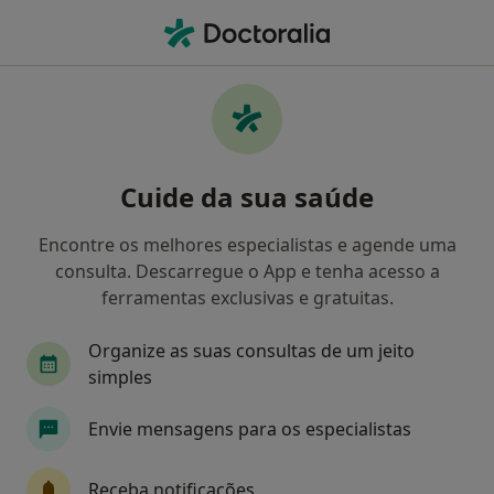
Men
Transtorno De Déficit De Atenção Com Hiperatividade Tdah • Matosinhos, Porto
Filters
• 1
Mapa
Transtorno de Déficit de Atenção com
Cuide da sua saúde
Hiperatividade (TDAH), Matosinhos
Como classificamos os resultados
Encontre os melhores especialistas e agende uma
consulta. Descarregue o App e tenha acesso a
ferramentas exclusivas e gratuitas.
Qual é a especialização que procura?
Organize as suas consultas de um jeito
Psicólogo
Cardiologista
Dentista
simples
Envie mensagens para os especialistas
Receba notificações