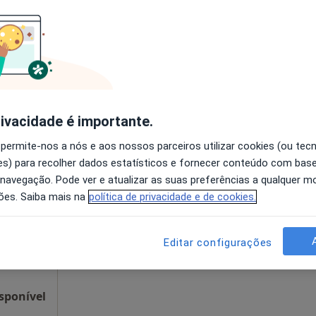
disponível
Solicite um atendimento
55 €
rivacidade é importante.
 permite-nos a nós e aos nossos parceiros utilizar cookies (ou tec
pos
Hoje
Amanhã
Segunda-feira
Ter,
s) para recolher dados estatísticos e fornecer conteúdo com bas
8 Ago
9 Ago
10 Ago
11 Ago
 navegação. Pode ver e atualizar as suas preferências a qualquer 
ões. Saiba mais na
política de privacidade e de cookies.
O agendamento online não está
disponível
Editar configurações
Solicite um atendimento
sponível