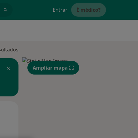
Entrar
É médico?
sultados
Ampliar mapa
Qua
Qui,
Sex,
12 Ago
13 Ago
14 Ago