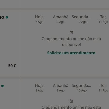
ho
Hoje
Amanhã
Segunda-feira
Ter,
8 Ago
9 Ago
10 Ago
11 Ago
O agendamento online não está
disponível
Solicite um atendimento
50 €
r
Hoje
Amanhã
Segunda-feira
Ter,
8 Ago
9 Ago
10 Ago
11 Ago
O agendamento online não está