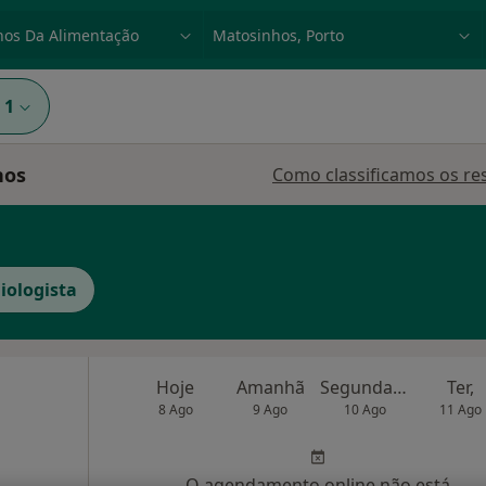
dade, doença ou nome
p. ex. Lisboa
1
hos
Como classificamos os re
iologista
Hoje
Amanhã
Segunda-feira
Ter,
8 Ago
9 Ago
10 Ago
11 Ago
O agendamento online não está