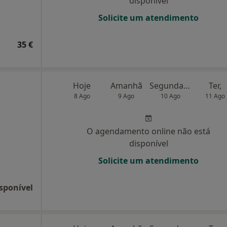
disponível
Solicite um atendimento
35 €
Hoje
Amanhã
Segunda-feira
Ter,
8 Ago
9 Ago
10 Ago
11 Ago
O agendamento online não está
disponível
Solicite um atendimento
sponível