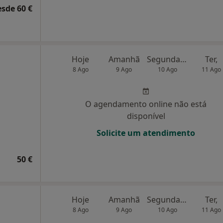
esde 60 €
Hoje
Amanhã
Segunda-feira
Ter,
8 Ago
9 Ago
10 Ago
11 Ago
O agendamento online não está
disponível
Solicite um atendimento
50 €
Hoje
Amanhã
Segunda-feira
Ter,
8 Ago
9 Ago
10 Ago
11 Ago