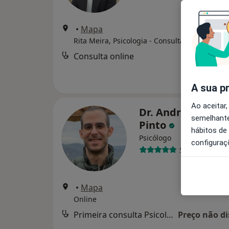
•
Mapa
Rita Meira, Psicologia - Consulta Online
Consulta online
A sua p
Ao aceitar,
Dr. André de Cam
semelhante
Pinto
hábitos de
Psicólogo
configuraç
5 opiniões
•
Mapa
Online
Primeira consulta Psicologia
Preço não di