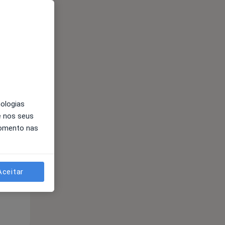
nologias
Qua
Qui,
Sex,
e nos seus
12 Ago
13 Ago
14 Ago
momento nas
Aceitar