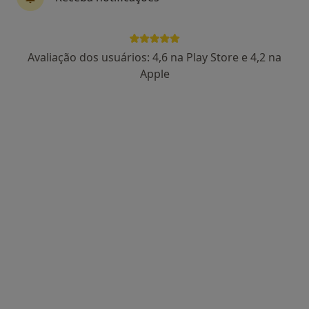
Avaliação dos usuários: 4,6 na Play Store e 4,2 na
Dra. Rita Meira
Apple
Psicólogo
132 opiniões
•
Mapa
Rita Meira, Psicologia - Consulta Online
Consulta online
55 €
Esse especialista não oferece agendamento online para esse endereço.
Solicite um atendimento