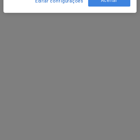
Aceitar
Editar configurações
Dra. Gabriela Almeida Costa
Psicólogo
7 opiniões
•
Mapa
Gabriela de Almeida Neves Violante daCosta
Primeira consulta Psicologia
Serviço gratuito
Esse especialista não oferece agendamento online para esse endereço.
Solicite um atendimento