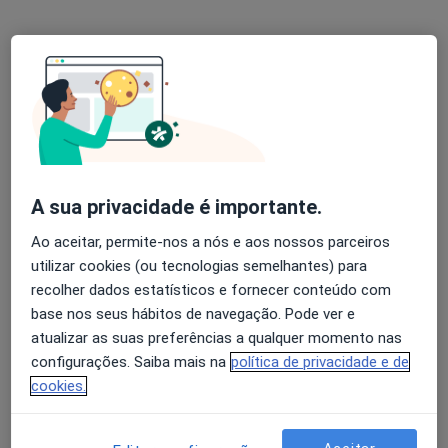
Ricardo Ribeiro Silva
Psicólogo
9 opiniões
Morada 1
Morada 2
A sua privacidade é importante.
Ao aceitar, permite-nos a nós e aos nossos parceiros
Rua D. João I, 109, Matosinhos
•
Mapa
utilizar cookies (ou tecnologias semelhantes) para
Clínica Tempus
recolher dados estatísticos e fornecer conteúdo com
Primeira consulta Psicologia
Preço não disponível
base nos seus hábitos de navegação. Pode ver e
Esse especialista não oferece agendamento online para esse endereço.
atualizar as suas preferências a qualquer momento nas
configurações. Saiba mais na
política de privacidade e de
Solicite um atendimento
cookies.