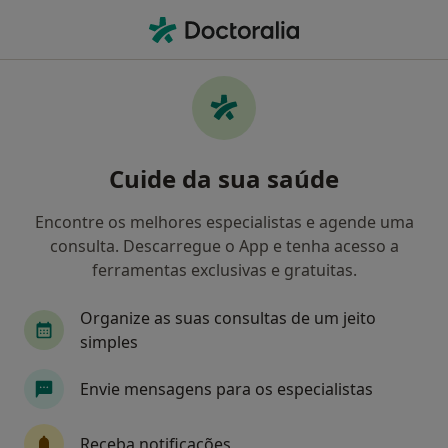
Men
Perturbações Do Comportamento • Matosinhos, Porto
Filters
• 1
Mapa
Perturbações do comportamento,
Cuide da sua saúde
Matosinhos
Como classificamos os resultados
Encontre os melhores especialistas e agende uma
consulta. Descarregue o App e tenha acesso a
ferramentas exclusivas e gratuitas.
Qual é a especialização que procura?
Organize as suas consultas de um jeito
Psicólogo
Cardiologista
simples
Envie mensagens para os especialistas
Receba notificações