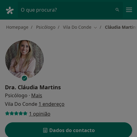
Men
O que procura?
Homepage
Psicólogo
Vila Do Conde
Cláudia Martin
Mudar de cidade
Dra.
Cláudia Martins
sobre as especializações
Psicólogo
·
Mais
Vila Do Conde
1 endereço
1 opinião
Dados do contacto