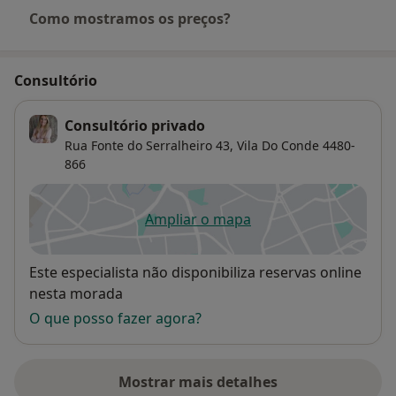
Como mostramos os preços?
Consultório
Consultório privado
Rua Fonte do Serralheiro 43,
Vila Do Conde
4480-
866
Ampliar o mapa
abre num novo separador
Disponibilidade
Este especialista não disponibiliza reservas online
nesta morada
O que posso fazer agora?
Mostrar mais detalhes
sobre o endereço