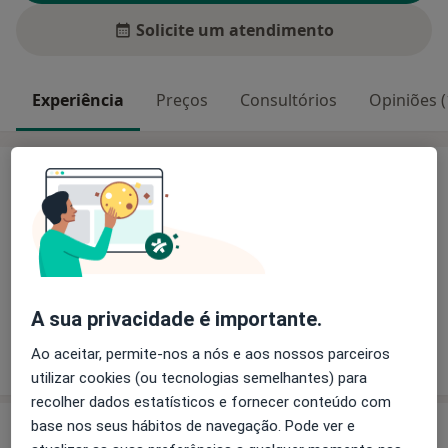
Solicite um atendimento
Experiência
Preços
Consultórios
Opiniões (
Experiência
Principais doenças tratadas
Transtornos da Memória
Transtornos Fóbicos
Ataque de pânico
Estresse
a11y_sr_more_diseases
Transtornos Parkinsonianos
+4
A sua privacidade é importante.
Mostrar mais detalhes
Ao aceitar, permite-nos a nós e aos nossos parceiros
sobre a experiência
utilizar cookies (ou tecnologias semelhantes) para
recolher dados estatísticos e fornecer conteúdo com
base nos seus hábitos de navegação. Pode ver e
Serviços e preços