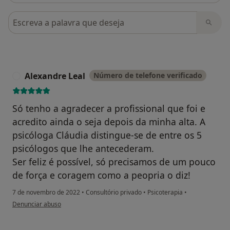
Pesquisar em opiniões
Alexandre Leal
Número de telefone verificado
A
Só tenho a agradecer a profissional que foi e
acredito ainda o seja depois da minha alta. A
psicóloga Cláudia distingue-se de entre os 5
psicólogos que lhe antecederam.
Ser feliz é possível, só precisamos de um pouco
de força e coragem como a peopria o diz!
7 de novembro de 2022
•
Consultório privado
•
Psicoterapia
•
na opinião do utilizador Alexandre Leal
Denunciar abuso