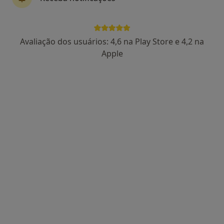
Dra. Ângela Mendes
Avaliação dos usuários: 4,6 na Play Store e 4,2 na
Psicólogo
Apple
14 opiniões
Avenida Mouzinho de Albuquerque, nr 48, 1 andar, Póvoa de Varzim
•
Mapa
Ângela Mendes - Psicóloga PVZ
Primeira consulta Psicologia
Preço não disponível
Esse especialista não oferece agendamento online para esse endereço.
Solicite um atendimento