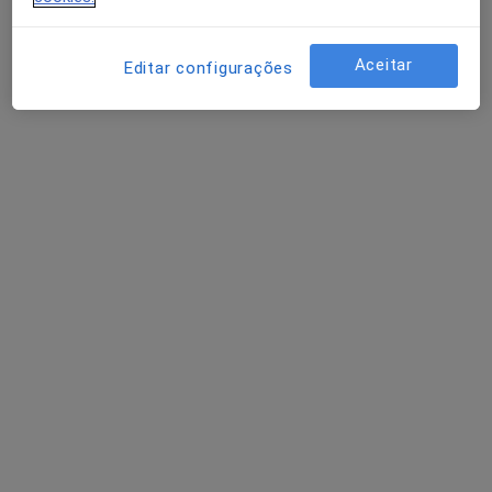
Aceitar
Editar configurações
Dra. Tânia Daniela Carvalho
Psicólogo
3 opiniões
Portugal,
•
Mapa
NaturalMente Academy - Exclusivo Online
Primeira consulta Psicologia
70 €
Esse especialista não oferece agendamento online para esse endereço.
Solicite um atendimento