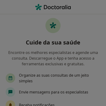
Men
Transtornos Do Humor • Vila Do Conde, Porto
Filters
• 1
Mapa
Transtornos do Humor, Vila Do Conde
Cuide da sua saúde
Como classificamos os resultados
Encontre os melhores especialistas e agende uma
consulta. Descarregue o App e tenha acesso a
Qual é a especialização que procura?
ferramentas exclusivas e gratuitas.
Psicólogo
Dentista
Organize as suas consultas de um jeito
simples
Envie mensagens para os especialistas
Receba notificações