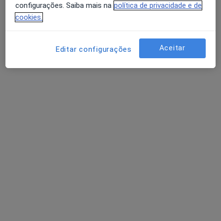
configurações. Saiba mais na
política de privacidade e de
cookies.
Aceitar
Editar configurações
Dra. Sofia Tavares
Psicólogo
Rua do Arquitecto Ventura Terra 15, Póvoa de Varzim
•
Mapa
Mutatio - Espaço Terapêutico
Aconselhamento de carreira
35 €
Esse especialista não oferece agendamento online para esse endereço.
Solicite um atendimento