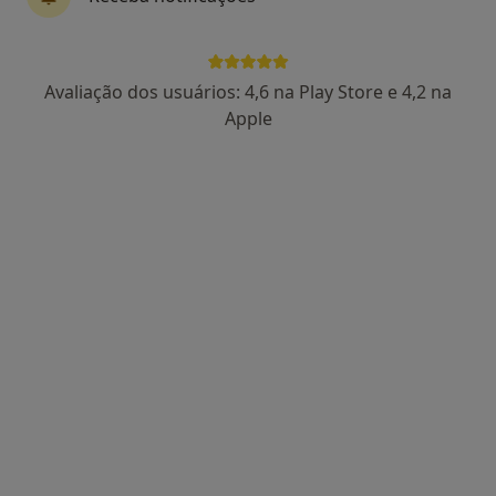
Dra. Ângela Mendes
Avaliação dos usuários: 4,6 na Play Store e 4,2 na
Psicólogo
Apple
14 opiniões
Avenida Mouzinho de Albuquerque, nr 48, 1 andar, Póvoa de Varzim
•
Mapa
Ângela Mendes - Psicóloga PVZ
Primeira consulta Psicologia
Preço não disponível
Esse especialista não oferece agendamento online para esse endereço.
Solicite um atendimento