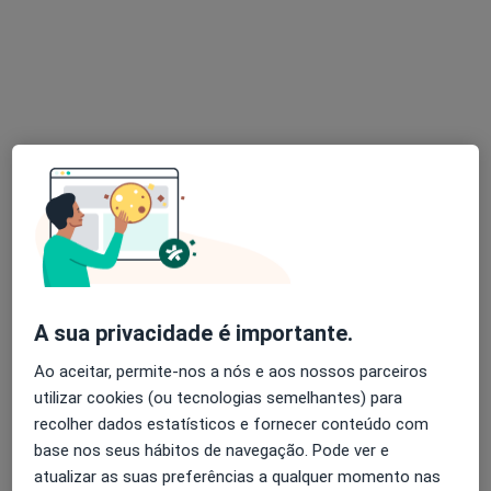
Dra. Daniela Sousa
Psicólogo
1 opinião
Morada 1
Morada 2
Alameda dos Descobrimentos, nº 71, Vila Do Conde
•
Mapa
Gabinete Dr.ª Daniela Sousa
Primeira consulta Psicologia
desde 40 €
A sua privacidade é importante.
Esse especialista não oferece agendamento online para esse endereço.
Ao aceitar, permite-nos a nós e aos nossos parceiros
Solicite um atendimento
utilizar cookies (ou tecnologias semelhantes) para
recolher dados estatísticos e fornecer conteúdo com
base nos seus hábitos de navegação. Pode ver e
atualizar as suas preferências a qualquer momento nas