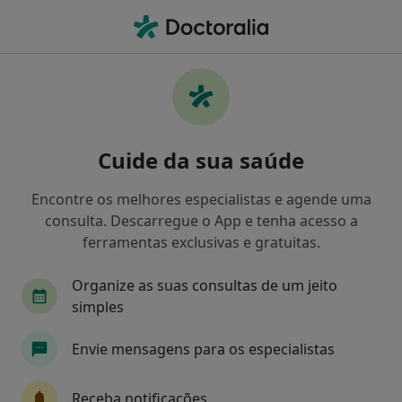
Men
Anorexia Nervosa • Vila Do Conde, Porto
Filters
• 1
Mapa
Anorexia Nervosa, Vila Do Conde
Cuide da sua saúde
Como classificamos os resultados
Encontre os melhores especialistas e agende uma
consulta. Descarregue o App e tenha acesso a
Qual é a especialização que procura?
ferramentas exclusivas e gratuitas.
Psicólogo
Dentista
Terapeuta alternativo
Organize as suas consultas de um jeito
simples
Envie mensagens para os especialistas
Receba notificações