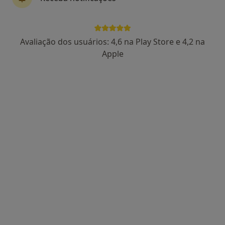
Dra. Tânia Daniela Carvalho
Avaliação dos usuários: 4,6 na Play Store e 4,2 na
Psicólogo
Apple
3 opiniões
Portugal,
•
Mapa
NaturalMente Academy - Exclusivo Online
Primeira consulta Psicologia
70 €
Esse especialista não oferece agendamento online para esse endereço.
Solicite um atendimento