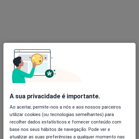
Dra. Carla Azevedo
Psicólogo
39 opiniões
Av. Mouzinho de Albuquerque, nº 48, Póvoa de Varzim
•
Mapa
Consultório
Esse especialista não oferece agendamento online para esse endereço.
Solicite um atendimento
A sua privacidade é importante.
Ao aceitar, permite-nos a nós e aos nossos parceiros
utilizar cookies (ou tecnologias semelhantes) para
recolher dados estatísticos e fornecer conteúdo com
base nos seus hábitos de navegação. Pode ver e
atualizar as suas preferências a qualquer momento nas