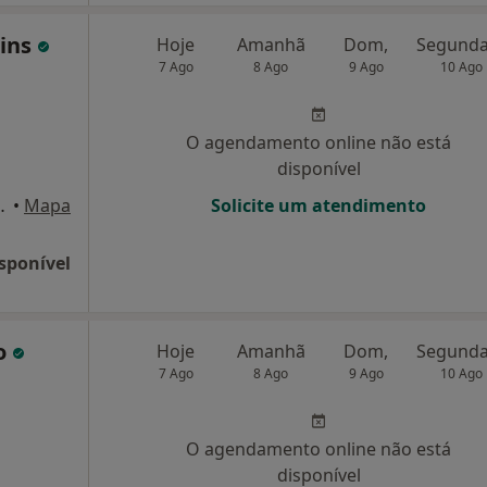
tins
Hoje
Amanhã
Dom,
7 Ago
8 Ago
9 Ago
10 Ago
O agendamento online não está
disponível
43, Vila Do Conde
•
Mapa
Solicite um atendimento
sponível
o
Hoje
Amanhã
Dom,
7 Ago
8 Ago
9 Ago
10 Ago
O agendamento online não está
disponível