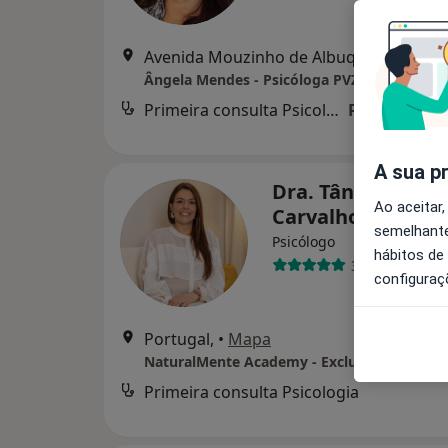
Avenida Mouzinho de Albuquerque, nr 48,
Ângela Mendes - Psicóloga PVZ
Primeira consulta Psicologia
Preço não di
A sua p
Dra. Tânia Daniel
Ao aceitar,
Carvalho
semelhante
Psicólogo
hábitos de
3 opiniões
configuraç
Portugal,
•
Mapa
NaturalMente Academy - Exclusivo Online
Primeira consulta Psicologia