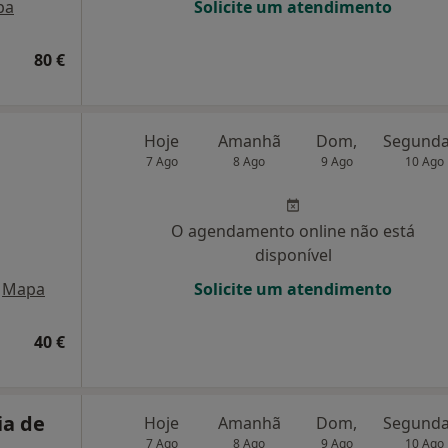
pa
Solicite um atendimento
80 €
Hoje
Amanhã
Dom,
7 Ago
8 Ago
9 Ago
10 Ago
O agendamento online não está
disponível
Mapa
Solicite um atendimento
40 €
ia de
Hoje
Amanhã
Dom,
7 Ago
8 Ago
9 Ago
10 Ago