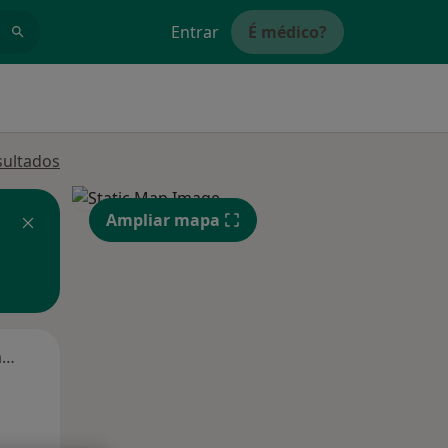
Entrar
É médico?
sultados
Ampliar mapa
Segunda-feira
Ter,
Qua
Qui,
11 Ago
12 Ago
13 Ago