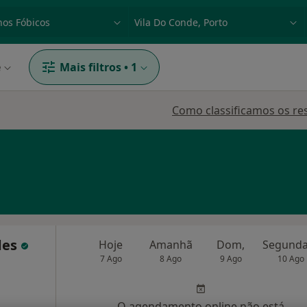
dade, doença ou nome
p. ex. Lisboa
e
Mais filtros
•
1
Como classificamos os re
des
Hoje
Amanhã
Dom,
7 Ago
8 Ago
9 Ago
10 Ago
O agendamento online não está