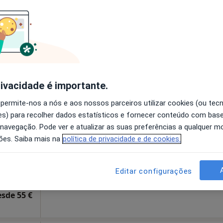
disponível
 1 andar, Póvoa de Varzim
•
Mapa
Solicite um atendimento
sponível
rivacidade é importante.
a Torre
Hoje
Amanhã
Dom,
 permite-nos a nós e aos nossos parceiros utilizar cookies (ou tec
7 Ago
8 Ago
9 Ago
10 Ago
s) para recolher dados estatísticos e fornecer conteúdo com bas
 navegação. Pode ver e atualizar as suas preferências a qualquer 
ões. Saiba mais na
política de privacidade e de cookies.
O agendamento online não está
disponível
Mapa
Solicite um atendimento
Editar configurações
esde 55 €