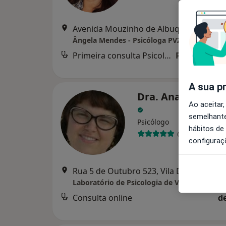
Avenida Mouzinho de Albuquerque, nr 48,
Ângela Mendes - Psicóloga PVZ
Primeira consulta Psicologia
Preço não di
A sua p
Dra. Ana Rita Silv
Ao aceitar,
semelhante
Psicólogo
hábitos de
6 opiniões
configuraç
Rua 5 de Outubro 523, Vila Do Conde
•
Laboratório de Psicologia de Vila Do Conde
Consulta online
d