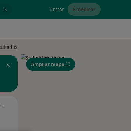
Entrar
É médico?
sultados
Ampliar mapa
Segunda-feira
Ter,
Qua
Qui,
11 Ago
12 Ago
13 Ago