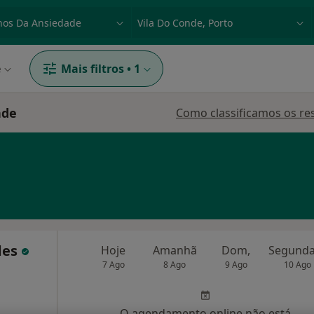
dade, doença ou nome
p. ex. Lisboa
e
Mais filtros
•
1
nde
Como classificamos os re
des
Hoje
Amanhã
Dom,
7 Ago
8 Ago
9 Ago
10 Ago
O agendamento online não está