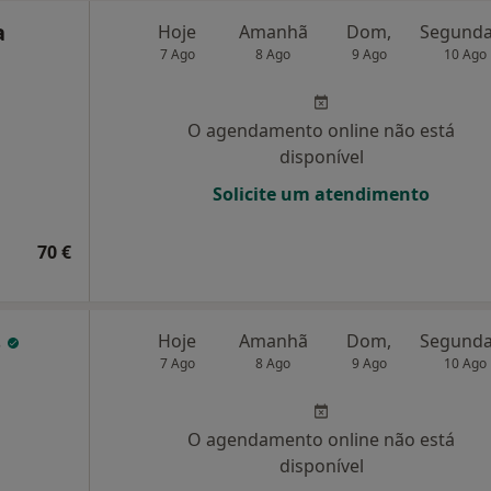
a
Hoje
Amanhã
Dom,
7 Ago
8 Ago
9 Ago
10 Ago
O agendamento online não está
disponível
Solicite um atendimento
70 €
s
Hoje
Amanhã
Dom,
7 Ago
8 Ago
9 Ago
10 Ago
O agendamento online não está
disponível