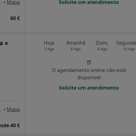
 de Varzim
•
Mapa
Solicite um atendimento
60 €
sa
Hoje
Amanhã
Dom,
7 Ago
8 Ago
9 Ago
10 Ago
O agendamento online não está
disponível
Solicite um atendimento
º 71, Vila Do Conde
•
Mapa
esde 40 €