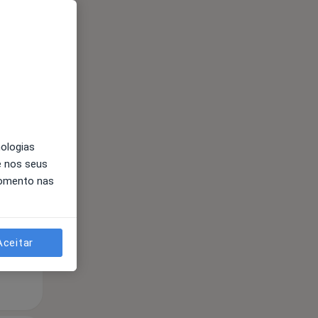
Segunda-feira
Ter,
Qua
Qui,
nologias
11 Ago
12 Ago
13 Ago
e nos seus
momento nas
Aceitar