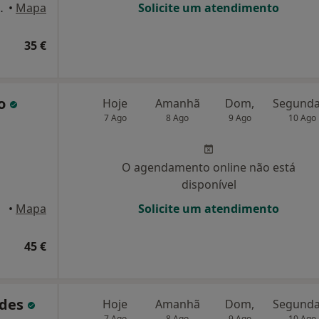
 15, Póvoa de Varzim
•
Mapa
Solicite um atendimento
35 €
jo
Hoje
Amanhã
Dom,
7 Ago
8 Ago
9 Ago
10 Ago
O agendamento online não está
disponível
•
Mapa
Solicite um atendimento
45 €
ndes
Hoje
Amanhã
Dom,
7 Ago
8 Ago
9 Ago
10 Ago