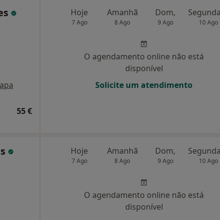
es
Hoje
Amanhã
Dom,
7 Ago
8 Ago
9 Ago
10 Ago
O agendamento online não está
disponível
apa
Solicite um atendimento
55 €
ns
Hoje
Amanhã
Dom,
7 Ago
8 Ago
9 Ago
10 Ago
O agendamento online não está
disponível