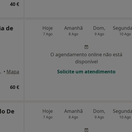
40 €
ia de
Hoje
Amanhã
Dom,
7 Ago
8 Ago
9 Ago
10 Ago
O agendamento online não está
disponível
ila do Conde, Vila Do Conde
•
Mapa
Solicite um atendimento
60 €
do De
Hoje
Amanhã
Dom,
7 Ago
8 Ago
9 Ago
10 Ago