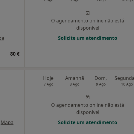
O agendamento online não está
disponível
pa
Solicite um atendimento
80 €
Hoje
Amanhã
Dom,
7 Ago
8 Ago
9 Ago
10 Ago
O agendamento online não está
disponível
Mapa
Solicite um atendimento