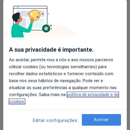
Dra. Andreia Polido De Almeida
Psicólogo
CONSULTAS ONLINE,
•
Mapa
Gabinete de Psicologia e Neuropsicologia de Andreia Polido de Almeida
Primeira consulta Psicologia
Preço não disponível
Esse especialista não oferece agendamento online para esse endereço.
A sua privacidade é importante.
Solicite um atendimento
Ao aceitar, permite-nos a nós e aos nossos parceiros
utilizar cookies (ou tecnologias semelhantes) para
recolher dados estatísticos e fornecer conteúdo com
base nos seus hábitos de navegação. Pode ver e
atualizar as suas preferências a qualquer momento nas
configurações. Saiba mais na
política de privacidade e de
cookies.
Aceitar
Editar configurações
Dra. Lia Roque