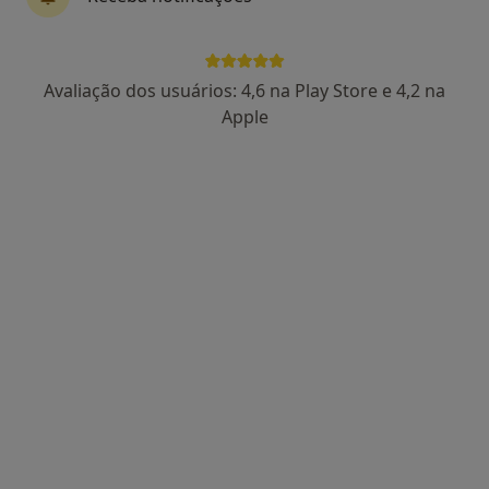
Dra. Carla Azevedo
Avaliação dos usuários: 4,6 na Play Store e 4,2 na
Psicólogo
Apple
39 opiniões
Av. Mouzinho de Albuquerque, nº 48, Póvoa de Varzim
•
Mapa
Consultório
Esse especialista não oferece agendamento online para esse endereço.
Solicite um atendimento