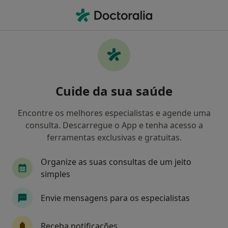
Men
Dislexia • Vila Do Conde, Porto
Filters
• 1
Mapa
Dislexia, Vila Do Conde
Cuide da sua saúde
Como classificamos os resultados
Encontre os melhores especialistas e agende uma
consulta. Descarregue o App e tenha acesso a
Qual é a especialização que procura?
ferramentas exclusivas e gratuitas.
Psicólogo
Dentista
Organize as suas consultas de um jeito
simples
Envie mensagens para os especialistas
Receba notificações