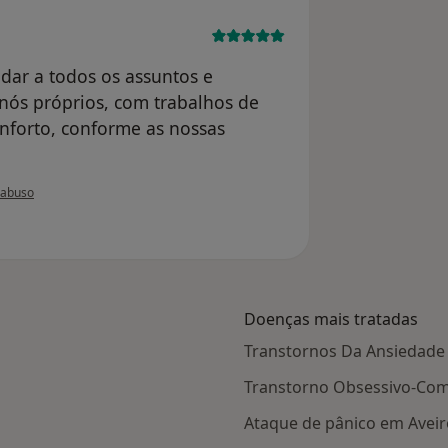
udar a todos os assuntos e
nós próprios, com trabalhos de
onforto, conforme as nossas
do utilizador H.M.
 abuso
Doenças mais tratadas
Transtornos Da Ansiedade
Transtorno Obsessivo-Com
Ataque de pânico em Aveir