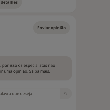
 detalhes
bre o endereço
Enviar opinião
 por isso os especialistas não
Saber mais sobre pareceres
ir uma opinião.
Saiba mais.
m opiniões