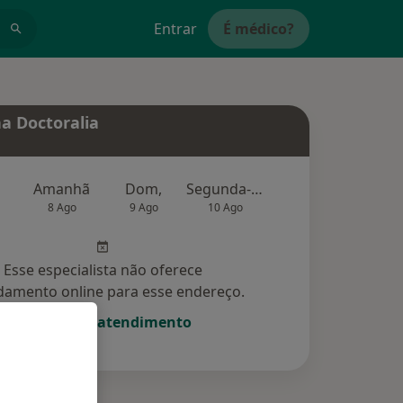
Entrar
É médico?
a Doctoralia
Amanhã
Dom,
Segunda-feira
Ter,
Qu
8 Ago
9 Ago
10 Ago
11 Ago
12 Ag
Esse especialista não oferece
amento online para esse endereço.
Solicite um atendimento