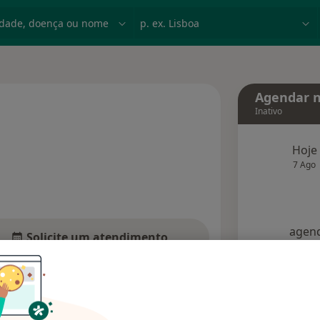
dade, doença ou nome
p. ex. Lisboa
Agendar n
Inativo
 especializações
Hoje
7 Ago
agend
Solicite um atendimento
Consultórios
Opiniões (1)