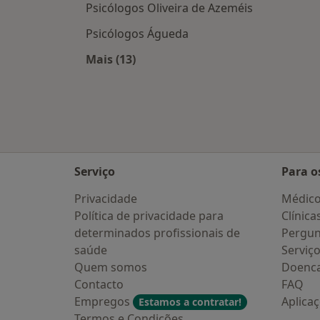
Psicólogos Oliveira de Azeméis
Psicólogos Águeda
Mais (13)
Mais na categoria: Cidades próximas
Serviço
Para o
Privacidade
Médic
Política de privacidade para
Clínica
determinados profissionais de
Pergun
saúde
Serviç
Quem somos
Doenc
Contacto
FAQ
Empregos
Aplica
Estamos a contratar!
Termos e Condições