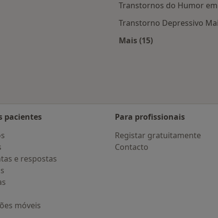
Transtornos do Humor em 
Transtorno Depressivo Ma
Mais (15)
 Aveiro
Mais na categoria: D
s pacientes
Para profissionais
os
Registar gratuitamente
s
Contacto
tas e respostas
os
as
ções móveis