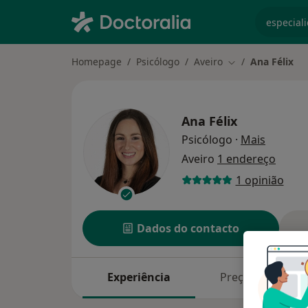
especiali
Homepage
Psicólogo
Aveiro
Ana Félix
Mudar de cidade
Ana Félix
sobre as
Psicólogo
·
Mais
Aveiro
1 endereço
1 opinião
Dados do contacto
Experiência
Preços