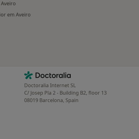
Aveiro
ior em Aveiro
oenças mais tratadas
Contacto
Doctoralia - Homepage
Doctoralia Internet SL
C/ Josep Pla 2 - Building B2, floor 13
08019 Barcelona, Spain