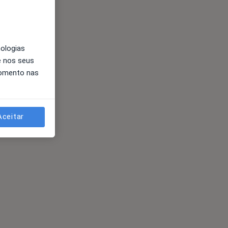
nologias
e nos seus
momento nas
Aceitar