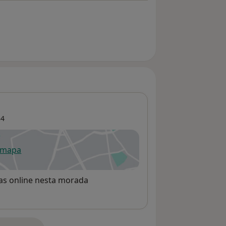
84
 mapa
re num novo separador
rvas online nesta morada