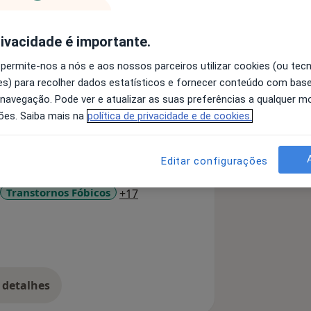
rivacidade é importante.
 permite-nos a nós e aos nossos parceiros utilizar cookies (ou tec
a bela cidade de Aveiro, sou formada
s) para recolher dados estatísticos e fornecer conteúdo com bas
opsicológica, tendo realizado o nível 1
 navegação. Pode ver e atualizar as suas preferências a qualquer 
pecialização Avançada em Entrevista
ões. Saiba mais na
política de privacidade e de cookies.
soas, tendo sobre ambas um olhar
ção para o futuro. O objetivo maior
Editar configurações
ação
Transtornos do Humor
s qualificada, assertiva e eficaz que
a11y_sr_more_diseases
Transtornos Fóbicos
+17
de técnicas adequadas para saber voar
 compromisso como profissional de
 detalhes
bre a experiência