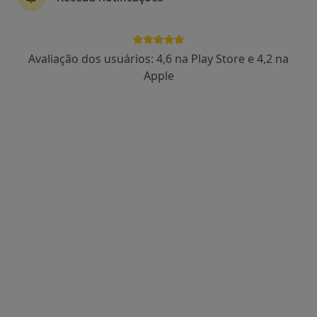
Dra. Vitória Ferreira
Avaliação dos usuários: 4,6 na Play Store e 4,2 na
Psicólogo
Apple
27 opiniões
Consulta de Psicologia online, Aveiro
•
Mapa
Dra. Vitória Ferreira Aveiro
Primeira consulta Psicologia
desde 55 €
Esse especialista não oferece agendamento online para esse endereço.
Solicite um atendimento