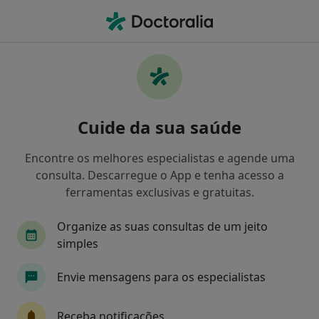
Men
Transtornos De Estresse • Aveiro, Aveiro
Filters
• 1
Mapa
Transtornos De Estresse, Aveiro
Cuide da sua saúde
Como classificamos os resultados
Encontre os melhores especialistas e agende uma
consulta. Descarregue o App e tenha acesso a
Qual é a especialização que procura?
ferramentas exclusivas e gratuitas.
Psicólogo
Psiquiatra
Terapeuta alternati
Organize as suas consultas de um jeito
simples
Envie mensagens para os especialistas
Receba notificações