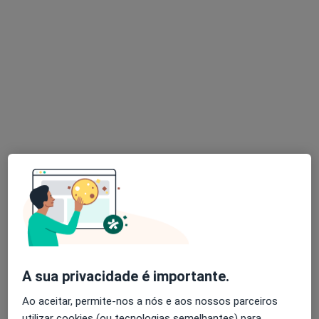
Dr. Pedro Oliveira
Psiquiatra
238 opiniões
Av. Dr. Lourenço Peixinho, n.º18, 5º, Sala PQ, Aveiro
•
Mapa
Clivida
Esse especialista não oferece agendamento online para esse endereço.
Solicite um atendimento
A sua privacidade é importante.
Ao aceitar, permite-nos a nós e aos nossos parceiros
utilizar cookies (ou tecnologias semelhantes) para