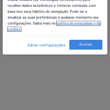
recolher dados estatísticos e fornecer conteúdo com
Luísa Moura
base nos seus hábitos de navegação. Pode ver e
Psicólogo
atualizar as suas preferências a qualquer momento nas
3 opiniões
configurações. Saiba mais na
política de privacidade e de
Autoestima, maternidade e expatriação
cookies.
Mestre em Psicologia Clínica e da Saúde
Pacientes destacam a minha escuta e clareza
Aceitar
Editar configurações
Avenida Doutor Lourenço Peixinho 350, Aveiro
•
Mapa
LUMA Psicologia Clínica | Consultório Online – Aveiro
Consulta de Psicologia Clínica
60 €
Esse especialista não oferece agendamento online para esse endereço.
Solicite um atendimento