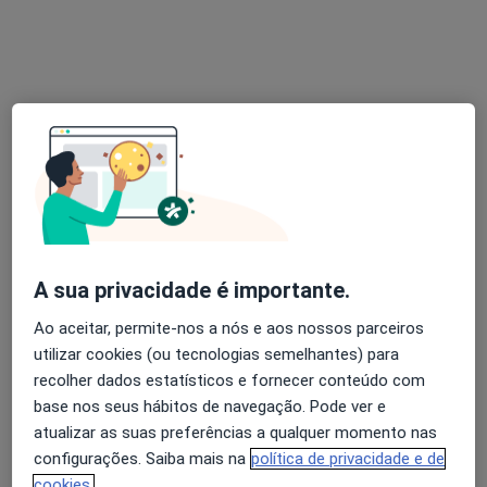
Ana Sofia Rochinha
Psicólogo
Rua dos Combatentes da Grande Guerra 81, Aveiro
•
Mapa
A sua privacidade é importante.
LiVerta
Avaliação Psicológica
60 €
Ao aceitar, permite-nos a nós e aos nossos parceiros
utilizar cookies (ou tecnologias semelhantes) para
Esse especialista não oferece agendamento online para esse endereço.
recolher dados estatísticos e fornecer conteúdo com
base nos seus hábitos de navegação. Pode ver e
Solicite um atendimento
atualizar as suas preferências a qualquer momento nas
configurações. Saiba mais na
política de privacidade e de
cookies.