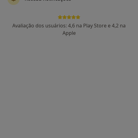
Avaliação dos usuários: 4,6 na Play Store e 4,2 na
Dra. Vitória Ferreira
Apple
Psicólogo
27 opiniões
Consulta de Psicologia online, Aveiro
•
Mapa
Dra. Vitória Ferreira Aveiro
Primeira consulta Psicologia
desde 55 €
Esse especialista não oferece agendamento online para esse endereço.
Solicite um atendimento