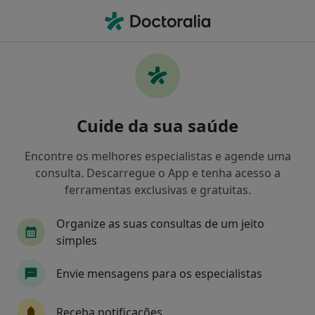
Men
Transtorno De Déficit De Atenção Com Hiperatividade Tdah • Aveiro, Aveiro
Filters
• 1
Mapa
Transtorno de Déficit de Atenção com
Cuide da sua saúde
Hiperatividade (TDAH), Aveiro
Como classificamos os resultados
Encontre os melhores especialistas e agende uma
consulta. Descarregue o App e tenha acesso a
ferramentas exclusivas e gratuitas.
Qual é a especialização que procura?
Organize as suas consultas de um jeito
Psicólogo
simples
Envie mensagens para os especialistas
Receba notificações