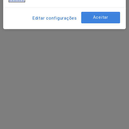
Aceitar
Editar configurações
Dra. Daniela Lopes
Psicólogo
Aveiro, Aveiro
•
Mapa
Dra. Daniela Lopes (Aveiro) - Consulta Online
Primeira consulta Psicologia
Preço não disponível
Esse especialista não oferece agendamento online para esse endereço.
Solicite um atendimento