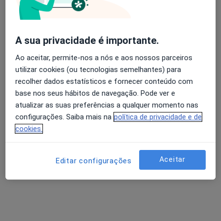
Dr. António Vasconcelos
A sua privacidade é importante.
Psicólogo
Ao aceitar, permite-nos a nós e aos nossos parceiros
Praceta de Damão 2, 3 Esq, Aveiro
•
Mapa
utilizar cookies (ou tecnologias semelhantes) para
Psy Consulta
recolher dados estatísticos e fornecer conteúdo com
Consulta domiciliar Psicologia
Serviço gratuito
base nos seus hábitos de navegação. Pode ver e
atualizar as suas preferências a qualquer momento nas
Esse especialista não oferece agendamento online para esse endereço.
configurações. Saiba mais na
política de privacidade e de
cookies.
Solicite um atendimento
Aceitar
Editar configurações