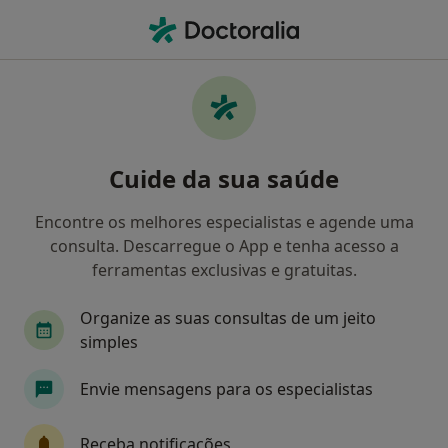
Men
Consulta Domiciliar Psicologia • Aveiro, Aveiro
Filters
• 1
Mapa
Consulta domiciliar Psicologia, Aveiro
Cuide da sua saúde
Como classificamos os resultados
Encontre os melhores especialistas e agende uma
consulta. Descarregue o App e tenha acesso a
Qual é a especialização que procura?
ferramentas exclusivas e gratuitas.
Psicólogo
Terapeuta alternativo
Organize as suas consultas de um jeito
simples
Envie mensagens para os especialistas
Receba notificações