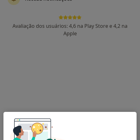
Dra. Sandra Correia
Avaliação dos usuários: 4,6 na Play Store e 4,2 na
Psicólogo, Terapeuta alternativo
Apple
44 opiniões
Psicologia, Hipnose e Coaching, Aveiro
•
Mapa
Consulta de Psicologia Online, Aveiro
Consulta domiciliar Psicologia
desde 60 €
Esse especialista não oferece agendamento online para esse endereço.
Solicite um atendimento