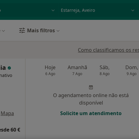
dade, doença ou nome
p. ex. Lisboa
e
Mais filtros
Como classificamos os re
eia
Hoje
Amanhã
Sáb,
Dom,
6 Ago
7 Ago
8 Ago
9 Ago
nativo
O agendamento online não está
disponível
Mapa
Solicite um atendimento
esde 60 €