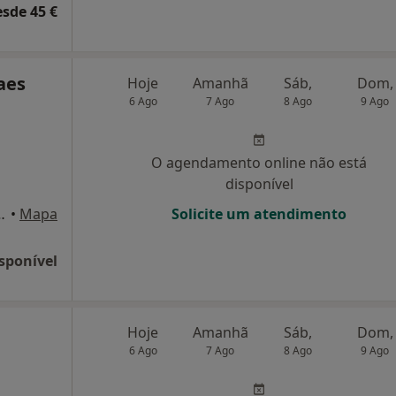
esde 45 €
aes
Hoje
Amanhã
Sáb,
Dom,
6 Ago
7 Ago
8 Ago
9 Ago
O agendamento online não está
disponível
 1º, Oliveira de Azeméis
•
Mapa
Solicite um atendimento
sponível
Hoje
Amanhã
Sáb,
Dom,
6 Ago
7 Ago
8 Ago
9 Ago