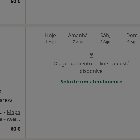
60 €
Hoje
Amanhã
Sáb,
Dom,
6 Ago
7 Ago
8 Ago
9 Ago
O agendamento online não está
disponível
Solicite um atendimento
e
lareza
ourenço Peixinho 350, Aveiro
•
Mapa
LUMA Psicologia Clínica | Consultório Online – Aveiro
60 €