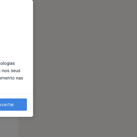
Segunda-feira
Ter,
Qua
10 Ago
11 Ago
12 Ago
nologias
e nos seus
momento nas
Aceitar
Segunda-feira
Ter,
Qua
10 Ago
11 Ago
12 Ago