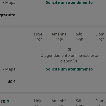
nde Guerra, 8, 2ºTR, Aveiro
•
Mapa
Solicite um atendimento
 gratuito
Hoje
Amanhã
Sáb,
Dom,
6 Ago
7 Ago
8 Ago
9 Ago
O agendamento online não está
disponível
veiro, Aveiro
•
Mapa
Solicite um atendimento
40 €
tro
Hoje
Amanhã
Sáb,
Dom,
6 Ago
7 Ago
8 Ago
9 Ago