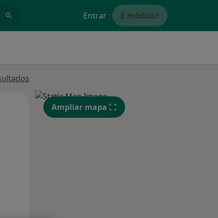
Entrar
É médico?
sultados
Segunda-feira
Ter,
Qua
Ampliar mapa
10 Ago
11 Ago
12 Ago