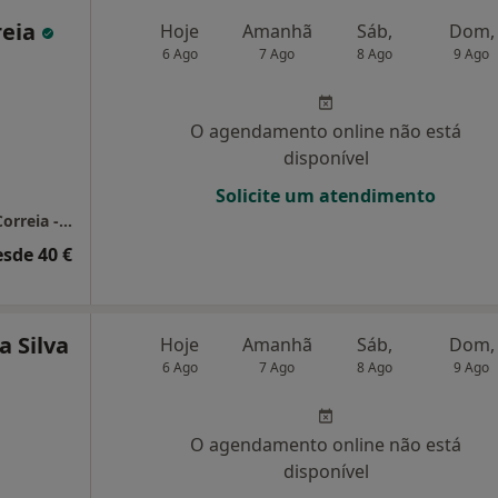
reia
Hoje
Amanhã
Sáb,
Dom,
6 Ago
7 Ago
8 Ago
9 Ago
O agendamento online não está
disponível
Solicite um atendimento
Consultório de Psicologia Online - Mariana Correia - Aveiro
esde 40 €
a Silva
Hoje
Amanhã
Sáb,
Dom,
6 Ago
7 Ago
8 Ago
9 Ago
O agendamento online não está
disponível