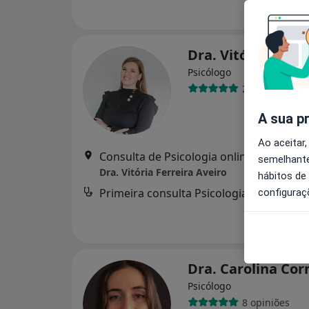
Dra. Vitória Ferre
Psicólogo
27 opiniões
A sua p
Ao aceitar,
Consulta de Psicologia online, Aveiro
•
M
semelhante
Dra. Vitória Ferreira Aveiro
hábitos de
Primeira consulta Psicologia
d
configuraç
Dra. Carolina Co
Psicólogo
8 opiniões