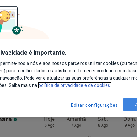
ira
Hoje
Amanhã
Sáb,
Dom,
6 Ago
7 Ago
8 Ago
9 Ago
O agendamento online não está
rivacidade é importante.
disponível
 permite-nos a nós e aos nossos parceiros utilizar cookies (ou tec
apa
Solicite um atendimento
s) para recolher dados estatísticos e fornecer conteúdo com bas
 navegação. Pode ver e atualizar as suas preferências a qualquer 
esde 55 €
ões. Saiba mais na
política de privacidade e de cookies.
Editar configurações
rnara
Hoje
Amanhã
Sáb,
Dom,
6 Ago
7 Ago
8 Ago
9 Ago