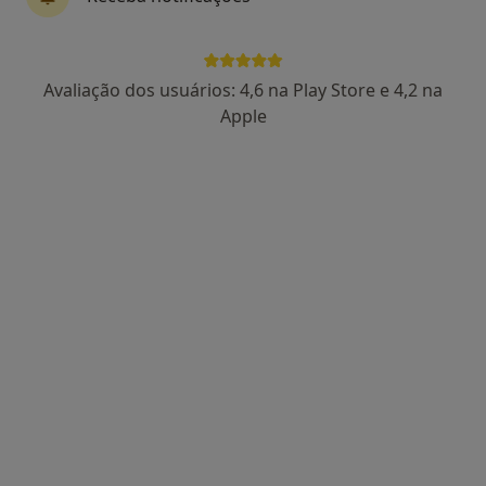
Avaliação dos usuários: 4,6 na Play Store e 4,2 na
Dra. Catarina Lucas
Apple
Psicólogo
86 opiniões
Rua Manuel da Silva Leal, nº 7A, Lisboa
•
Mapa
Centro Catarina Lucas
Primeira consulta Psicologia
desde 60 €
Esse especialista não oferece agendamento online para esse endereço.
Solicite um atendimento