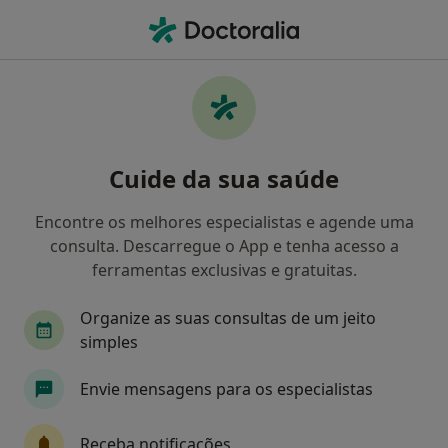
Men
Advancecare • Amadora, Lisboa
Filters
• 1
Mapa
Médicos recomendados de AdvanceCare em
Cuide da sua saúde
Amadora
Como classificamos os resultados
Encontre os melhores especialistas e agende uma
consulta. Descarregue o App e tenha acesso a
ferramentas exclusivas e gratuitas.
Qual é a especialização que procura?
Organize as suas consultas de um jeito
Terapeuta alternativo
simples
Envie mensagens para os especialistas
Receba notificações