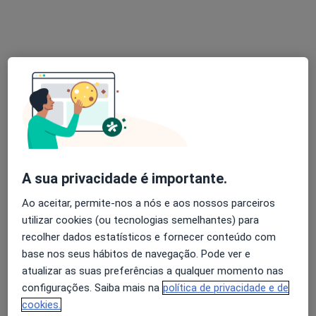
Dr. Martin Lorenzetti
Neurocirurgião
126 opiniões
Rua Duarte Galvão 54, Lisboa
•
Mapa
Hospital Cruz Vermelha
Esse especialista não oferece agendamento online para esse endereço.
A sua privacidade é importante.
Solicite um atendimento
Ao aceitar, permite-nos a nós e aos nossos parceiros
utilizar cookies (ou tecnologias semelhantes) para
recolher dados estatísticos e fornecer conteúdo com
base nos seus hábitos de navegação. Pode ver e
atualizar as suas preferências a qualquer momento nas
configurações. Saiba mais na
política de privacidade e de
cookies.