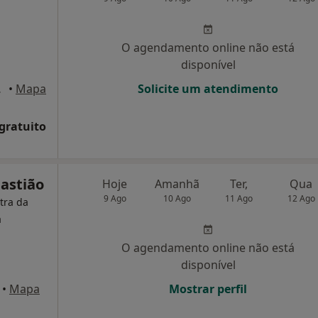
O agendamento online não está
disponível
 Delgada
•
Mapa
Solicite um atendimento
 gratuito
bastião
Hoje
Amanhã
Ter,
Qua
9 Ago
10 Ago
11 Ago
12 Ago
atra da
a
O agendamento online não está
disponível
•
Mapa
Mostrar perfil