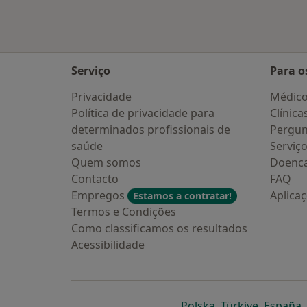
Serviço
Para o
Privacidade
Médic
Política de privacidade para
Clínica
determinados profissionais de
Pergun
saúde
Serviç
Quem somos
Doenc
Contacto
FAQ
Empregos
Aplica
Estamos a contratar!
Termos e Condições
Como classificamos os resultados
Acessibilidade
abre num novo s
abre num
a
Polska
,
Türkiye
,
España
,