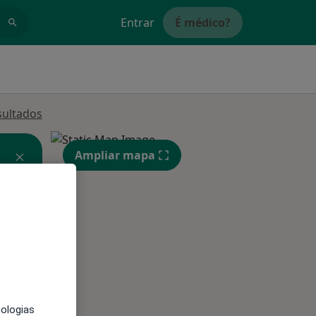
Entrar
É médico?
sultados
Ampliar mapa
Qui,
Sex,
Sáb,
13 Ago
14 Ago
15 Ago
nologias