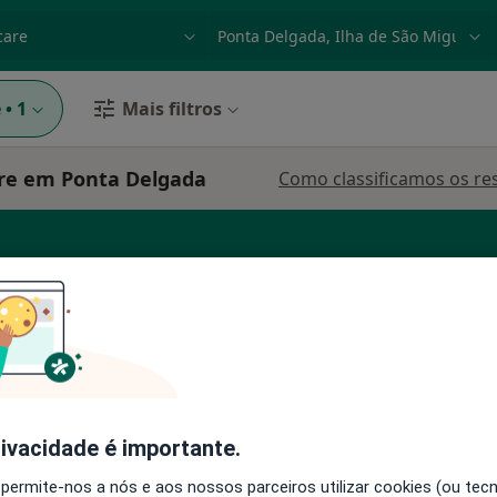
dade, doença ou nome
p. ex. Lisboa
e
•
1
Mais filtros
re em Ponta Delgada
Como classificamos os re
iveira
Hoje
Amanhã
Ter,
Qua
9 Ago
10 Ago
11 Ago
12 Ago
rivacidade é importante.
 permite-nos a nós e aos nossos parceiros utilizar cookies (ou tec
O agendamento online não está