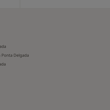
gada
m Ponta Delgada
ada
 saúde
dar de cidade