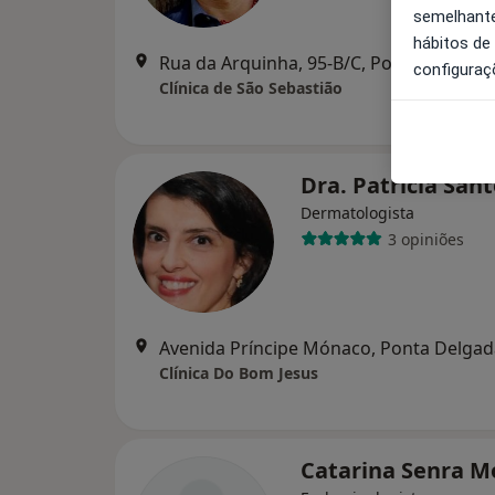
semelhante
hábitos de
Rua da Arquinha, 95-B/C, Ponta Delgada
configuraç
Clínica de São Sebastião
Dra. Patricia San
Dermatologista
3 opiniões
Avenida Príncipe Mónaco, Ponta Delgad
Clínica Do Bom Jesus
Catarina Senra M