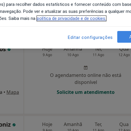
s) para recolher dados estatísticos e fornecer conteúdo com bas
disponível
 navegação. Pode ver e atualizar as suas preferências a qualquer 
•
Mapa
Mostrar número
ões. Saiba mais na
política de privacidade e de cookies.
Editar configurações
tos
Hoje
Amanhã
Ter,
Qua
9 Ago
10 Ago
11 Ago
12 Ago
O agendamento online não está
disponível
a
•
Mapa
Solicite um atendimento
oniz
Hoje
Amanhã
Ter,
Qua
9 Ago
10 Ago
11 Ago
12 Ago