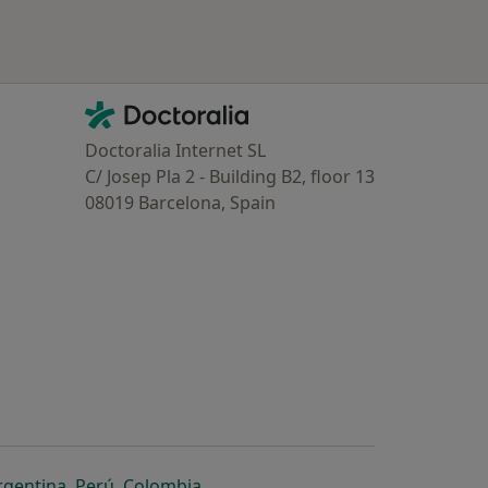
Contacto
Doctoralia - Homepage
Doctoralia Internet SL
C/ Josep Pla 2 - Building B2, floor 13
08019 Barcelona, Spain
dor
 separador
 novo separador
re num novo separador
abre num novo separador
abre num novo separador
abre num novo separador
rgentina
,
Perú
,
Colombia