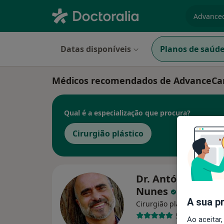
especiali
Datas disponíveis
Planos de saúd
Médicos recomendados de AdvanceCa
Qual é a especialização que procura?
Cirurgião plástico
Dr. António de Ol
Nunes
A sua p
Cirurgião plástico
58 opiniões
Ao aceitar,