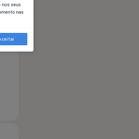
e nos seus
momento nas
Aceitar
Qui,
Sex,
Sáb,
13 Ago
14 Ago
15 Ago
Qui,
Sex,
Sáb,
13 Ago
14 Ago
15 Ago