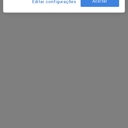
Aceitar
Editar configurações
Psicólogo
25 opiniões
Rua da Varziela, 527, Rio Tinto
•
Mapa
Joana Cordeiro Dias - Psicologia Clínica e da Saúde, Psicoterapia & Mindfulness
Esse especialista não oferece agendamento online para esse endereço.
Solicite um atendimento
Dra. Filipa Catarina de Almeida Coelho
Psicólogo