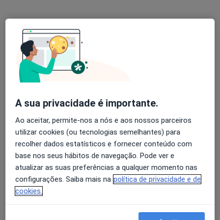
Prof. António Costa Ferreira
Cirurgião plástico
10 opiniões
R Agramonte 56, Porto
•
Mapa
Idealclinic-Centro Clínico
Esse especialista não oferece agendamento online para esse endereço.
Solicite um atendimento
A sua privacidade é importante.
Ao aceitar, permite-nos a nós e aos nossos parceiros
utilizar cookies (ou tecnologias semelhantes) para
recolher dados estatísticos e fornecer conteúdo com
base nos seus hábitos de navegação. Pode ver e
atualizar as suas preferências a qualquer momento nas
configurações. Saiba mais na
política de privacidade e de
cookies.
Dra. Joana Cordeiro Dias