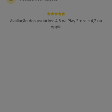
Avaliação dos usuários: 4,6 na Play Store e 4,2 na
Prof. Dr Victor F Certal
Apple
Otorrinolaringologista
17 opiniões
Estrada da Circunvalação 14341, Porto
•
Mapa
Hospital CUF Porto
Esse especialista não oferece agendamento online para esse endereço.
Solicite um atendimento