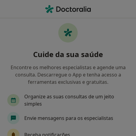
Men
Advancecare • Matosinhos, Porto
Filters
• 1
Mapa
Médicos recomendados de AdvanceCare em
Cuide da sua saúde
Matosinhos
Como classificamos os resultados
Encontre os melhores especialistas e agende uma
consulta. Descarregue o App e tenha acesso a
ferramentas exclusivas e gratuitas.
Qual é a especialização que procura?
Organize as suas consultas de um jeito
Otorrinolaringologista
simples
Envie mensagens para os especialistas
Receba notificações