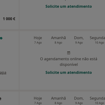
Solicite um atendimento
1 000 €
Hoje
Amanhã
Dom,
7 Ago
8 Ago
9 Ago
10 Ago
O agendamento online não está
disponível
apa
Solicite um atendimento
e
Hoje
Amanhã
Dom,
7 Ago
8 Ago
9 Ago
10 Ago