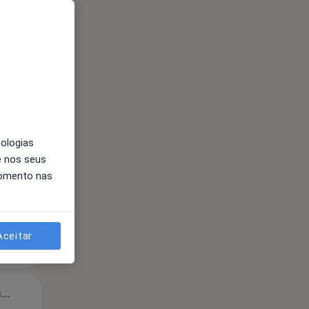
Segunda-feira
Ter,
Qua
Qui,
11 Ago
12 Ago
13 Ago
nologias
e nos seus
momento nas
Aceitar
Segunda-feira
Ter,
Qua
Qui,
11 Ago
12 Ago
13 Ago