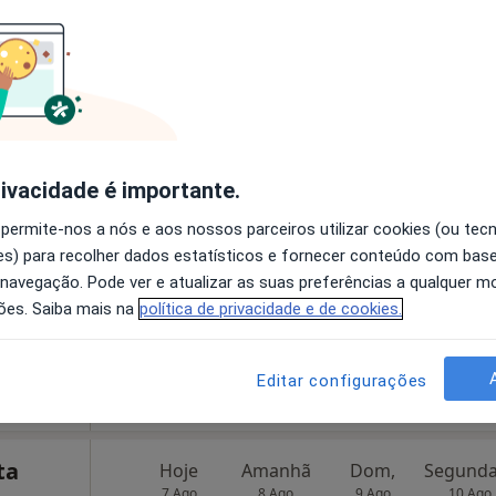
disponível
Mapa
Mostrar número
Hoje
Amanhã
Dom,
rivacidade é importante.
7 Ago
8 Ago
9 Ago
10 Ago
 permite-nos a nós e aos nossos parceiros utilizar cookies (ou tec
s) para recolher dados estatísticos e fornecer conteúdo com bas
 navegação. Pode ver e atualizar as suas preferências a qualquer 
O agendamento online não está
ões. Saiba mais na
política de privacidade e de cookies.
disponível
Mostrar número
Editar configurações
ta
Hoje
Amanhã
Dom,
7 Ago
8 Ago
9 Ago
10 Ago