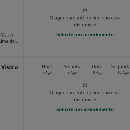
O agendamento online não está
disponível
Mapa
Solicite um atendimento
Clínica Médico Dentária Dr. Abílio Pinha de Almeida, Lda
 Vieira
Hoje
Amanhã
Dom,
7 Ago
8 Ago
9 Ago
10 Ago
O agendamento online não está
disponível
Solicite um atendimento