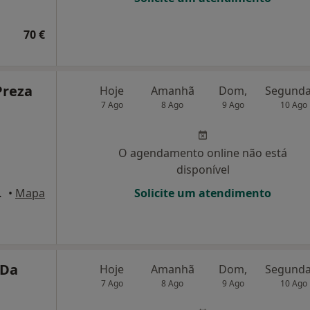
70 €
Preza
Hoje
Amanhã
Dom,
7 Ago
8 Ago
9 Ago
10 Ago
O agendamento online não está
disponível
- 1, Porto
•
Mapa
Solicite um atendimento
 Da
Hoje
Amanhã
Dom,
7 Ago
8 Ago
9 Ago
10 Ago