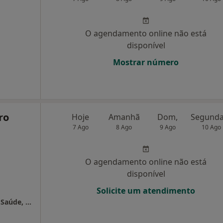
O agendamento online não está
disponível
Mostrar número
ro
Hoje
Amanhã
Dom,
7 Ago
8 Ago
9 Ago
10 Ago
O agendamento online não está
disponível
Solicite um atendimento
Joana Cordeiro Dias - Psicologia Clínica e da Saúde, Psicoterapia & Mindfulness