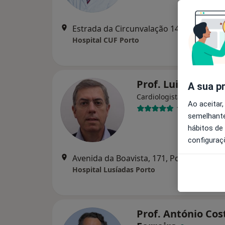
Estrada da Circunvalação 14341, Porto
•
Hospital CUF Porto
Prof. Luis Moura
A sua p
Cardiologista
Ao aceitar,
11 opiniões
semelhante
hábitos de
configuraç
Avenida da Boavista, 171, Porto
•
Mapa
Hospital Lusíadas Porto
Prof. António Cos