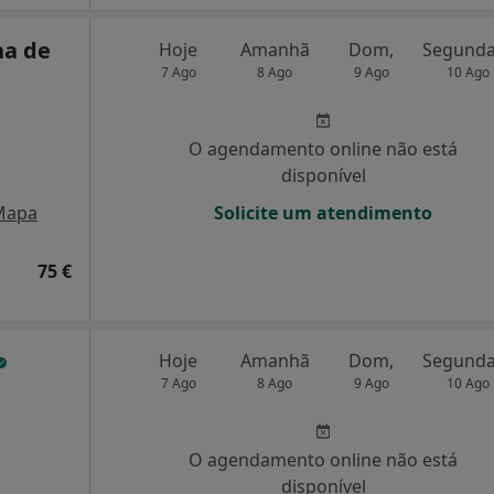
na de
Hoje
Amanhã
Dom,
7 Ago
8 Ago
9 Ago
10 Ago
O agendamento online não está
disponível
Mapa
Solicite um atendimento
75 €
Hoje
Amanhã
Dom,
7 Ago
8 Ago
9 Ago
10 Ago
O agendamento online não está
disponível