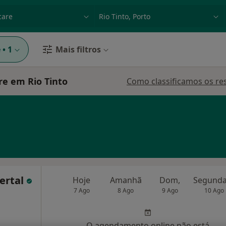
dade, doença ou nome
p. ex. Lisboa
e
•
1
Mais filtros
e em Rio Tinto
Como classificamos os re
Certal
Hoje
Amanhã
Dom,
7 Ago
8 Ago
9 Ago
10 Ago
O agendamento online não está