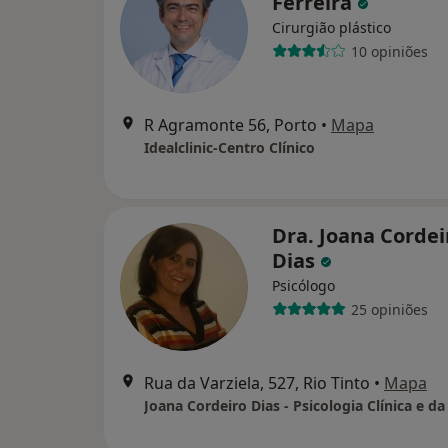
Ferreira
Cirurgião plástico
10 opiniões
R Agramonte 56, Porto
•
Mapa
Idealclinic-Centro Clínico
Dra. Joana Cordei
Dias
Psicólogo
25 opiniões
Rua da Varziela, 527, Rio Tinto
•
Mapa