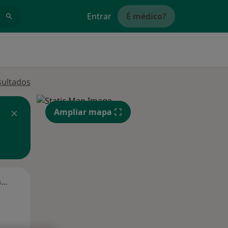
Entrar
É médico?
sultados
Ampliar mapa
Segunda-feira
Ter,
Qua
Qui,
11 Ago
12 Ago
13 Ago