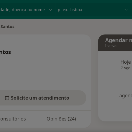
dade, doença ou nome
p. ex. Lisboa
 Santos
Agendar n
Inativo
ntos
especializações
Hoje
7 Ago
agend
Solicite um atendimento
onsultórios
Opiniões (24)