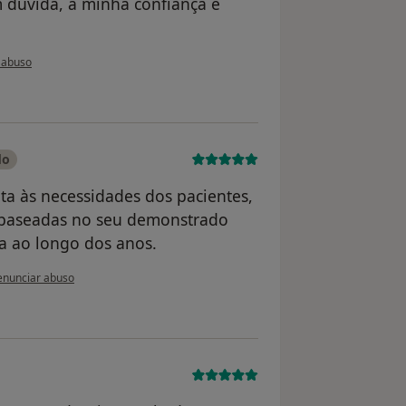
 dúvida, a minha confiança e
do utilizador Joana Rita Berjano
 abuso
do
ta às necessidades dos pacientes,
, baseadas no seu demonstrado
a ao longo dos anos.
 opinião do utilizador Manuela
nunciar abuso