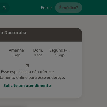
Entrar
É médico?
a Doctoralia
Amanhã
Dom,
Segunda-feira
Ter,
Qu
8 Ago
9 Ago
10 Ago
11 Ago
12 Ag
Esse especialista não oferece
amento online para esse endereço.
Solicite um atendimento