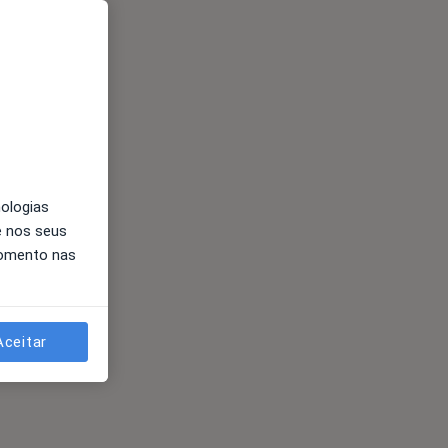
nologias
e nos seus
momento nas
Aceitar