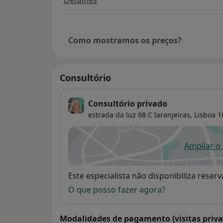
Detalhes
Como mostramos os preços?
Consultório
Consultório privado
estrada da luz 68 C laranjeiras,
Lisboa
1
Ampliar o
ab
Disponibilidade
Este especialista não disponibiliza rese
O que posso fazer agora?
Modalidades de pagamento (visitas priva