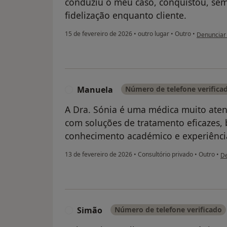
conduziu o meu caso, conquistou, sem
fidelização enquanto cliente.
na opinião 
15 de fevereiro de 2026
•
outro lugar
•
Outro
•
Denunciar
Manuela
Número de telefone verifica
M
A Dra. Sónia é uma médica muito aten
com soluções de tratamento eficazes
conhecimento académico e experiênci
na
13 de fevereiro de 2026
•
Consultório privado
•
Outro
•
De
Simão
Número de telefone verificado
S