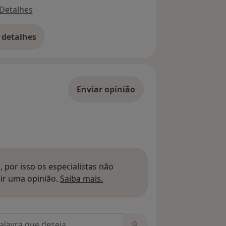
Detalhes
 detalhes
bre o endereço
Enviar opinião
 por isso os especialistas não
Saber mais sobre pareceres
ir uma opinião.
Saiba mais.
m opiniões