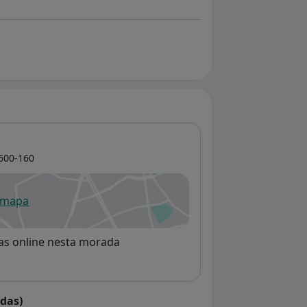
600-160
 mapa
re num novo separador
rvas online nesta morada
das)