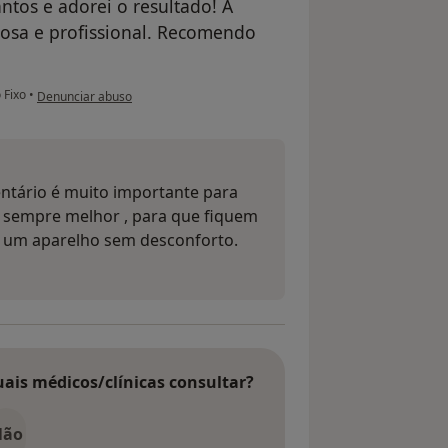
tos e adorei o resultado! A
iosa e profissional. Recomendo
na opinião do utilizador Simão
 Fixo
•
Denunciar abuso
ntário é muito importante para
e sempre melhor , para que fiquem
 um aparelho sem desconforto.
uais médicos/clínicas consultar?
Não