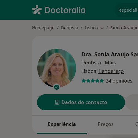
especiali
Homepage
Dentista
Lisboa
Sonia Araujo
Mudar de cidade
Dra.
Sonia Araujo Sa
sobre as 
Dentista
·
Mais
Lisboa
1 endereço
24 opiniões
Dados do contacto
Experiência
Preços
C