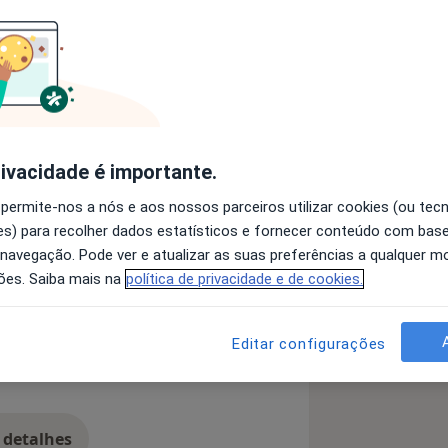
ária- Facetas - Implantes
m dos médicos dentistas
o Europeu de Ortodontia em Madrid
 espanhol
rivacidade é importante.
io com a universidade de Belgrano
a 6 anos do Instituto Universitário
 permite-nos a nós e aos nossos parceiros utilizar cookies (ou tec
s) para recolher dados estatísticos e fornecer conteúdo com bas
smo
Manifestações Bucais
nto em Lisboa
 navegação. Pode ver e atualizar as suas preferências a qualquer 
a11y_sr_more_diseases
o de Angle Classe III
+7
ia na Universidade da Catalunha em
ões. Saiba mais na
política de privacidade e de cookies.
Editar configurações
 detalhes