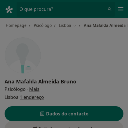
Men
O que procura?
Homepage
Psicólogo
Lisboa
Ana Mafalda Almeida 
Mudar de cidade
Ana Mafalda Almeida Bruno
sobre as especializações
Psicólogo
·
Mais
Lisboa
1 endereço
Dados do contacto