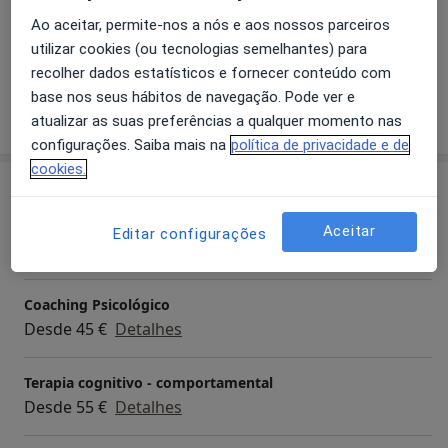
Development (1988-1991)
Transtornos Neuróticos
Ao aceitar, permite-nos a nós e aos nossos parceiros
Psychotherapist in Private Clinique (Since 2003)
a11y_sr_more_dis
Transtorno Obsessivo-Compulsivo
+5
utilizar cookies (ou tecnologias semelhantes) para
Psychotherapist in Hospital Militar Principal (2003-
recolher dados estatísticos e fornecer conteúdo com
2014)
base nos seus hábitos de navegação. Pode ver e
Mostrar mais detalhes
Assistant Professor, ULHT (2007-2013)
atualizar as suas preferências a qualquer momento nas
sobre a experiência
configurações. Saiba mais na
política de privacidade e de
cookies.
Serviços e preços
Avaliação Psicológica
Aceitar
Editar configurações
Desde 150 €
Detalhes
Coaching Psicológico
Desde 45 €
Detalhes
Terapia cognitivo - comportamental
Desde 55 €
Detalhes