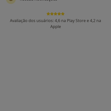
Avaliação dos usuários: 4,6 na Play Store e 4,2 na
Dra. Liliana Cruz
Apple
Psicólogo
18 opiniões
Rua da República 1994, Santa Maria da Feira
•
Mapa
Consultório de Psicologia - Presencial e Online - Santa Maria da Feira
Consulta online de Psicologia
50 €
Esse especialista não oferece agendamento online para esse endereço.
Solicite um atendimento