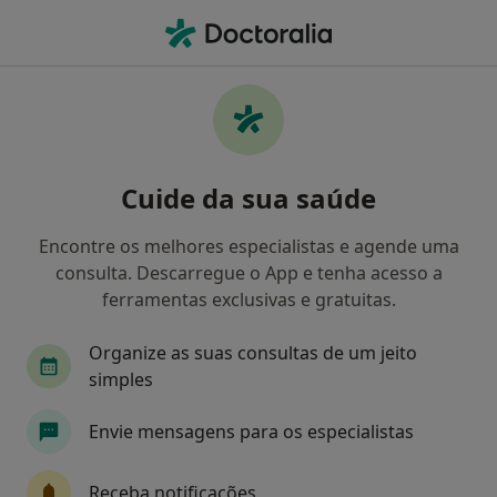
Men
Transtornos Do Humor • Santa Maria da Feira, Aveiro
Filters
• 1
Mapa
Transtornos do Humor, Santa Maria da
Cuide da sua saúde
Feira
Como classificamos os resultados
Encontre os melhores especialistas e agende uma
consulta. Descarregue o App e tenha acesso a
ferramentas exclusivas e gratuitas.
Qual é a especialização que procura?
Organize as suas consultas de um jeito
Psicólogo
Nutricionista
Pediatra
Psi
simples
Envie mensagens para os especialistas
Receba notificações