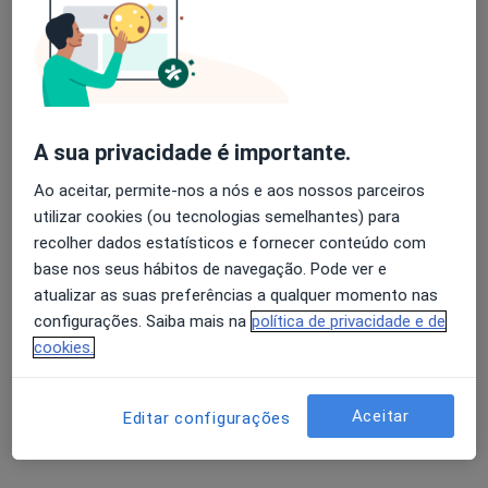
Dra. Filipa Catarina de Almeida Coelho
Psicólogo
26 opiniões
A sua privacidade é importante.
Morada 1
Morada 2
Ao aceitar, permite-nos a nós e aos nossos parceiros
utilizar cookies (ou tecnologias semelhantes) para
recolher dados estatísticos e fornecer conteúdo com
Rua das Caniças, São João de Ver
•
Mapa
base nos seus hábitos de navegação. Pode ver e
Clínica privada Bom SPOT
atualizar as suas preferências a qualquer momento nas
Consulta online
75 €
configurações. Saiba mais na
política de privacidade e de
Esse especialista não oferece agendamento online para esse endereço.
cookies.
Solicite um atendimento
Aceitar
Editar configurações