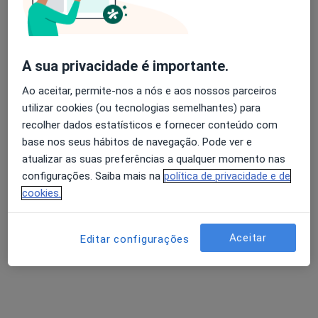
A sua privacidade é importante.
Ao aceitar, permite-nos a nós e aos nossos parceiros
utilizar cookies (ou tecnologias semelhantes) para
recolher dados estatísticos e fornecer conteúdo com
Filipa Tavares
base nos seus hábitos de navegação. Pode ver e
Psicólogo
atualizar as suas preferências a qualquer momento nas
12 opiniões
configurações. Saiba mais na
política de privacidade e de
Rua 5 de Outubro 33, Castelo Branco
•
Mapa
cookies.
Entredialogos - Castelo Branco
Consulta online
50 €
Aceitar
Editar configurações
Esse especialista não oferece agendamento online para esse endereço.
Solicite um atendimento