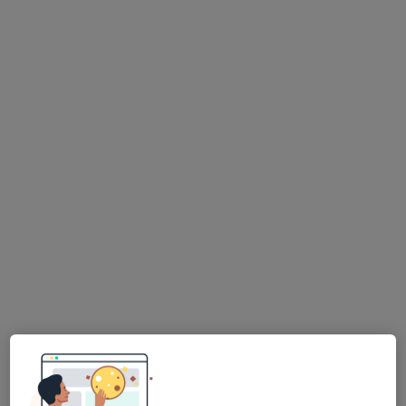
Dra. Virgínia Antunes
Psicólogo
213 opiniões
Especialista em Psicologia Clínica e da Saúde
Mestrado em Psicologia Clínica e da Saúde
Pós-Graduação em Terapia Cognitiva-
Comportamental
Castelo Branco
•
Mapa
Dra. Virgínia Antunes. - Consultório de Psicologia Online
Primeira consulta Psicologia
50 €
Esse especialista não oferece agendamento online para esse endereço.
Solicite um atendimento