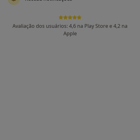
Dra. Sara Paiva
Avaliação dos usuários: 4,6 na Play Store e 4,2 na
Psicólogo
Apple
91 opiniões
Castelo Branco
•
Mapa
Consultório de Psicologia Online - Castelo Branco
Consulta online
desde 55 €
Esse especialista não oferece agendamento online para esse endereço.
Solicite um atendimento