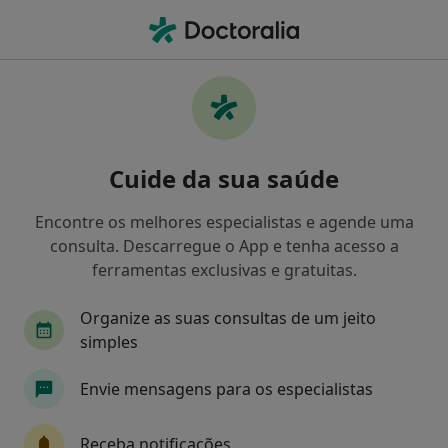
Men
Transtornos Da Ansiedade • Castelo Branco, Castelo Branco
Filters
• 1
Mapa
Transtornos Da Ansiedade, Castelo Branco
Cuide da sua saúde
Como classificamos os resultados
Encontre os melhores especialistas e agende uma
consulta. Descarregue o App e tenha acesso a
Qual é a especialização que procura?
ferramentas exclusivas e gratuitas.
Psicólogo
Ginecologista
Dentista
Organize as suas consultas de um jeito
simples
Envie mensagens para os especialistas
Receba notificações