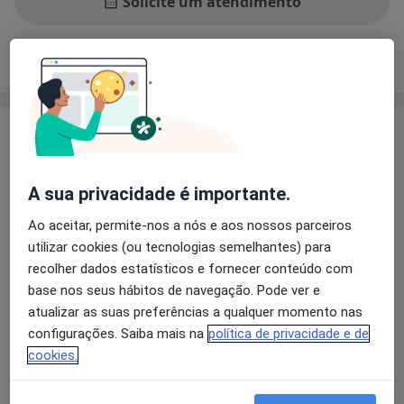
Solicite um atendimento
Experiência
Preços
Consultórios
Opiniões
Experiência
Acredito na mudança. Acredito que somos capazes e
temos os recursos para sermos melhores. Acredito
A sua privacidade é importante.
que ao ajudarmos na mudança de uns, esses vão
contribuir para a mudança de outros. E porque
Ao aceitar, permite-nos a nós e aos nossos parceiros
acredito, dedico-me, invisto, retribuo, crio e a
utilizar cookies (ou tecnologias semelhantes) para
mudança surge!
recolher dados estatísticos e fornecer conteúdo com
Acredite e mude a sua vida!
base nos seus hábitos de navegação. Pode ver e
Sobre mim
http://liliaandrade.weebly.com
mais
atualizar as suas preferências a qualquer momento nas
configurações. Saiba mais na
política de privacidade e de
Principais doenças tratadas
cookies.
Transtornos Da Ansiedade
Transtornos De Estresse
Transtornos Fóbicos