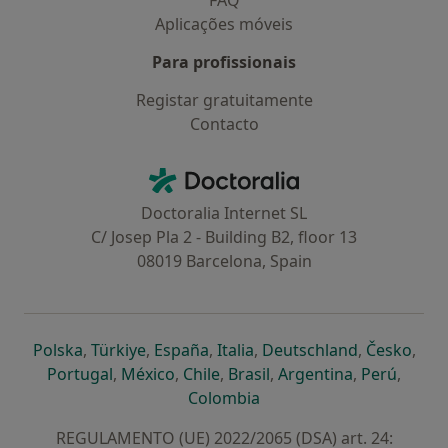
FAQ
Aplicações móveis
Para profissionais
Registar gratuitamente
Contacto
Contacto
Doctoralia - Homepage
Doctoralia Internet SL
C/ Josep Pla 2 - Building B2, floor 13
08019 Barcelona, Spain
abre num novo separador
abre num novo separador
abre num novo separador
abre num novo separado
abre num n
abre
Polska
,
Türkiye
,
España
,
Italia
,
Deutschland
,
Česko
,
abre num novo separador
abre num novo separador
abre num novo separador
abre num novo separa
abre num no
abre n
Portugal
,
México
,
Chile
,
Brasil
,
Argentina
,
Perú
,
abre num novo separad
Colombia
REGULAMENTO (UE) 2022/2065 (DSA) art. 24: