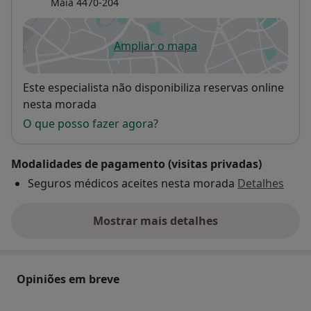
Maia
4470-204
Ampliar o mapa
abre num novo separador
Disponibilidade
Este especialista não disponibiliza reservas online
nesta morada
O que posso fazer agora?
Modalidades de pagamento (visitas privadas)
Seguros médicos aceites nesta morada
Detalhes
Mostrar mais detalhes
sobre o endereço
Opiniões em breve