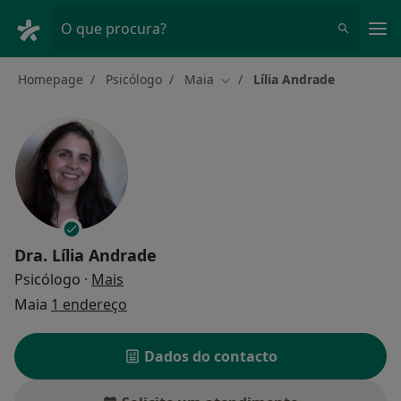
Men
O que procura?
Homepage
Psicólogo
Maia
Lília Andrade
Mudar de cidade
Dra.
Lília Andrade
sobre as especializações
Psicólogo
·
Mais
Maia
1 endereço
Dados do contacto