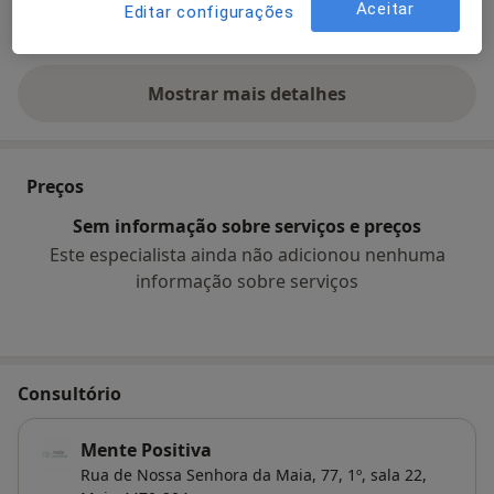
Aceitar
Editar configurações
a11y_sr_more_d
Transtornos de Estresse Traumático
+2
Mostrar mais detalhes
sobre a experiência
Preços
Sem informação sobre serviços e preços
Este especialista ainda não adicionou nenhuma
informação sobre serviços
Consultório
Mente Positiva
Rua de Nossa Senhora da Maia, 77, 1º, sala 22,