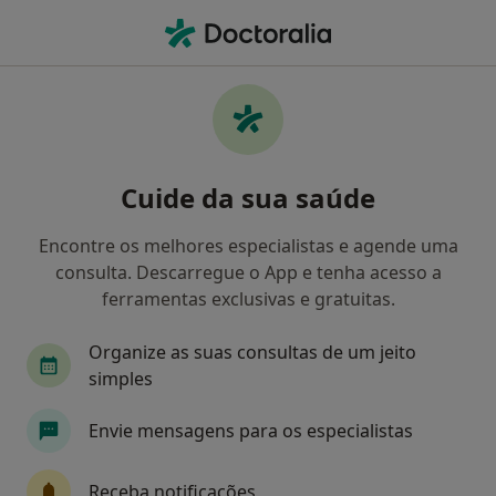
Men
Transtornos Da Ansiedade • Funchal, Ilha da Madeira
Filters
• 1
Mapa
Transtornos Da Ansiedade, Funchal
Cuide da sua saúde
Como classificamos os resultados
Encontre os melhores especialistas e agende uma
consulta. Descarregue o App e tenha acesso a
Qual é a especialização que procura?
ferramentas exclusivas e gratuitas.
Psicólogo
Cirurgião geral
Internista
Organize as suas consultas de um jeito
simples
Envie mensagens para os especialistas
Receba notificações