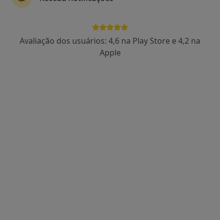
Dr. Ricardo Pereira Campos
Avaliação dos usuários: 4,6 na Play Store e 4,2 na
Psicólogo
Apple
138 opiniões
Funchal
•
Mapa
Dr. Ricardo Pereira Campos - Psicólogo Clínico (Funchal)
Consulta online
55 €
Esse especialista não oferece agendamento online para esse endereço.
Solicite um atendimento