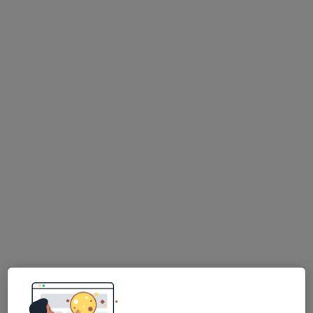
Dra. Sandra Correia
Psicólogo, Terapeuta alternativo
44 opiniões
Psicologia, Hipnose e Coaching, Funchal
•
Mapa
Consultas de Psicologia Online, Funchal
Consulta online
desde 60 €
Esse especialista não oferece agendamento online para esse endereço.
Solicite um atendimento