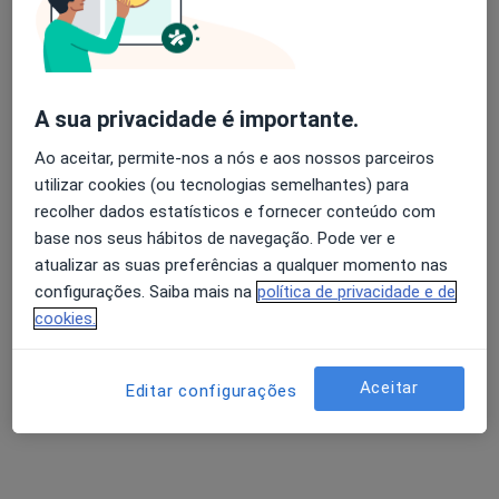
Dra. Vitória Ferreira
Psicólogo
A sua privacidade é importante.
27 opiniões
Ao aceitar, permite-nos a nós e aos nossos parceiros
Consulta de Psicologia online, Funchal
•
Mapa
utilizar cookies (ou tecnologias semelhantes) para
Dra. Vitória Ferreira Funchal
recolher dados estatísticos e fornecer conteúdo com
Primeira consulta Psicologia
desde 55 €
base nos seus hábitos de navegação. Pode ver e
Esse especialista não oferece agendamento online para esse endereço.
atualizar as suas preferências a qualquer momento nas
configurações. Saiba mais na
política de privacidade e de
Solicite um atendimento
cookies.
Aceitar
Editar configurações