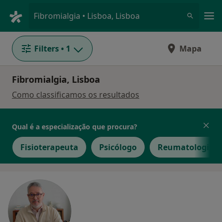
Men
Fibromialgia • Lisboa, Lisboa
Filters
• 1
Mapa
Fibromialgia, Lisboa
Como classificamos os resultados
Qual é a especialização que procura?
Fisioterapeuta
Psicólogo
Reumatologista