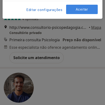
Prof. Ana Cardoso
Aceitar
Editar configurações
Psicólogo, Especialista em saúde pública
4 opiniões
http://www.consultorio-psicopedagogia.com - Clínica Gémeos Avenida Conde Valbom, 82, 1º Dt.º, Lisboa
•
Mapa
Consultório privado
Primeira consulta Psicologia
Preço não disponível
Esse especialista não oferece agendamento online para esse endereço.
Solicite um atendimento