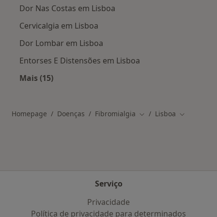
Dor Nas Costas em Lisboa
Cervicalgia em Lisboa
Dor Lombar em Lisboa
Entorses E Distensões em Lisboa
Mais (15)
Mais na categoria: Doenças relacionadas em L
Homepage
Doenças
Fibromialgia
Lisboa
Mudar de cidade
Mudar de c
Serviço
Privacidade
Política de privacidade para determinados