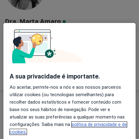
Dra. Marta Amaro
Fisioterapeuta, Osteopata
4 opiniões
Rua Alexandre Herculano, 19 R/C, Lisboa
•
Mapa
Consultório Privado
Esse especialista não oferece agendamento online para esse endereço.
A sua privacidade é importante.
Solicite um atendimento
Ao aceitar, permite-nos a nós e aos nossos parceiros
utilizar cookies (ou tecnologias semelhantes) para
recolher dados estatísticos e fornecer conteúdo com
base nos seus hábitos de navegação. Pode ver e
atualizar as suas preferências a qualquer momento nas
configurações. Saiba mais na
política de privacidade e de
cookies.