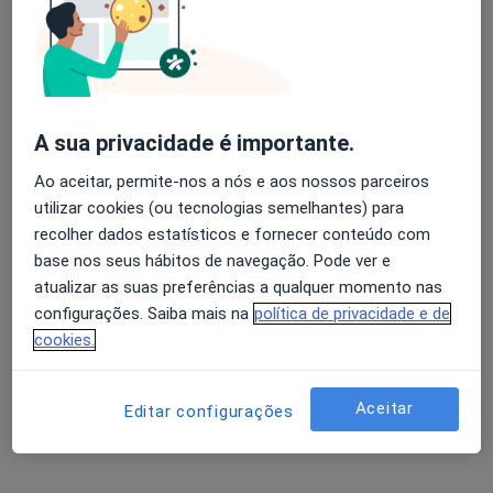
Adriano J Moreira Neto
Avaliação dos usuários: 4,6 na Play Store e 4,2 na
Reumatologista
Apple
Lisboa
A sua privacidade é importante.
Ao aceitar, permite-nos a nós e aos nossos parceiros
Américo Dias Farinha
utilizar cookies (ou tecnologias semelhantes) para
recolher dados estatísticos e fornecer conteúdo com
Fisioterapeuta
Oeiras
base nos seus hábitos de navegação. Pode ver e
atualizar as suas preferências a qualquer momento nas
configurações. Saiba mais na
política de privacidade e de
Ana P M Gomes Bastos
cookies.
Fisioterapeuta
Portimão
Aceitar
Editar configurações
António Albino Teixeira