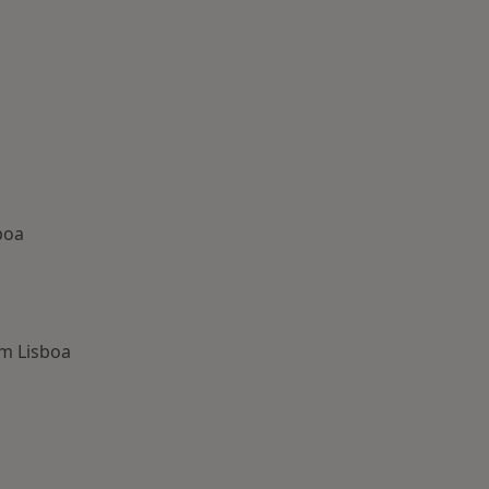
boa
em Lisboa
oenças mais tratadas