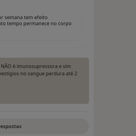
r semana tem efeito
nto tempo permanece no corpo
5 NÃO é imunosupressora e sim
estigios no sangue perdura até 2
respostas