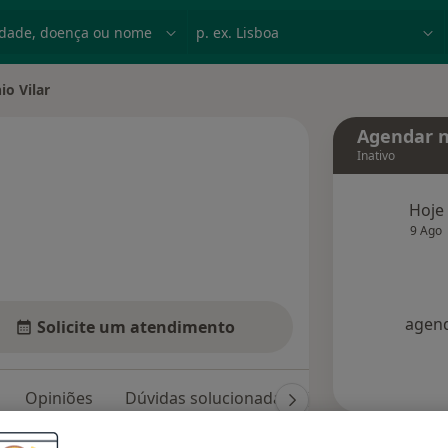
dade, doença ou nome
p. ex. Lisboa
io Vilar
cidade
Agendar n
Inativo
Hoje
bre as especializações
9 Ago
agend
Solicite um atendimento
Opiniões
Dúvidas solucionadas (6)