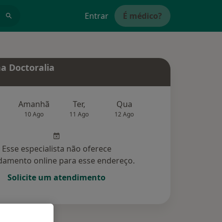
Entrar
É médico?
a Doctoralia
Amanhã
Ter,
Qua
Qui,
Sex,
10 Ago
11 Ago
12 Ago
13 Ago
14 Ag
Esse especialista não oferece
amento online para esse endereço.
Solicite um atendimento