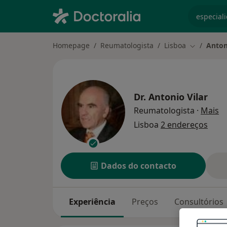
especiali
Homepage
Reumatologista
Lisboa
Anton
Mudar de 
Dr.
Antonio Vilar
so
Reumatologista
·
Mais
Lisboa
2 endereços
Dados do contacto
Experiência
Preços
Consultórios