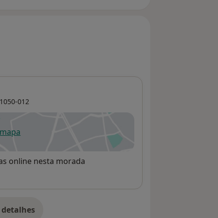
1050-012
 mapa
re num novo separador
rvas online nesta morada
 detalhes
bre o endereço