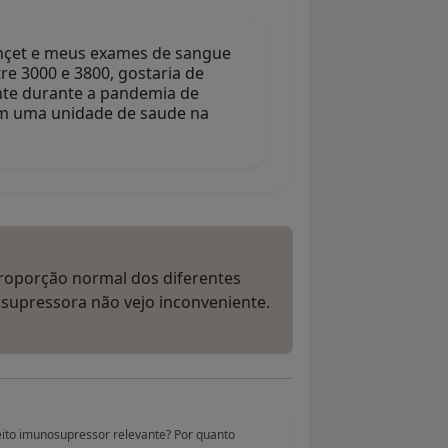
ehçet e meus exames de sangue
e 3000 e 3800, gostaria de
nte durante a pandemia de
em uma unidade de saude na
roporção normal dos diferentes
supressora não vejo inconveniente.
to imunosupressor relevante? Por quanto