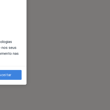
nologias
e nos seus
momento nas
Aceitar