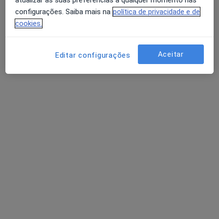
atualizar as suas preferências a qualquer momento nas
configurações. Saiba mais na
política de privacidade e de
cookies.
Aceitar
Editar configurações
João Brites
Fisioterapeuta
Rua Adão Manuel Ramos Barata 2a,
•
Mapa
TEC Physio
Avaliação Fisioterapia
50 €
Esse especialista não oferece agendamento online para esse endereço.
Solicite um atendimento