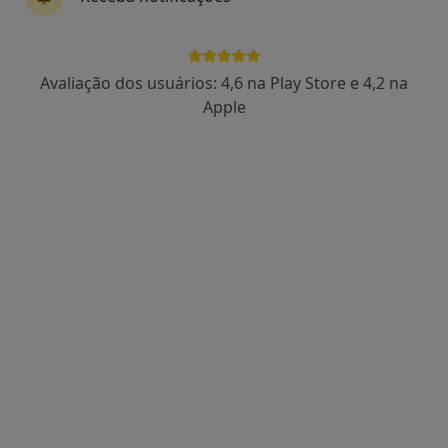
João Sousa Pinto
Avaliação dos usuários: 4,6 na Play Store e 4,2 na
Acupuntor, Fisioterapeuta
Apple
4 opiniões
Morada 1
Morada 2
Morada 3
Morada 4
Rua Almeida Garret Nº10 R/Ch, Amora
•
Mapa
Centro Médico E Dentário Dr. Sousa Pinto
Consulta domiciliar Acupunctura
desde 40 €
Esse especialista não oferece agendamento online para esse endereço.
Solicite um atendimento