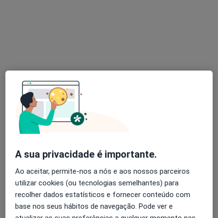
Dra. Sonia Silva
Fisioterapeuta
1 opinião
Fisioterapeuta Sónia Silva, Seixal
•
Mapa
sonia.a.rebelo@gmail.com / 913426348
Primeira consulta Fisioterapia
Serviço gratuito
Esse especialista não oferece agendamento online para esse endereço.
A sua privacidade é importante.
Ao aceitar, permite-nos a nós e aos nossos parceiros
Solicite um atendimento
utilizar cookies (ou tecnologias semelhantes) para
recolher dados estatísticos e fornecer conteúdo com
base nos seus hábitos de navegação. Pode ver e