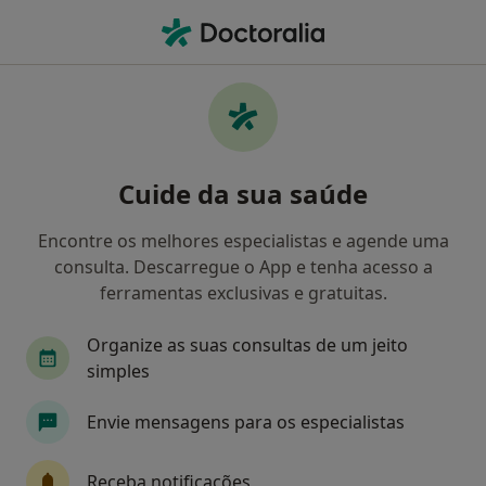
Men
Cotovelo De Tenista • Lisboa, Lisboa
Filters
• 1
Mapa
Cotovelo De Tenista, Lisboa
Cuide da sua saúde
Como classificamos os resultados
Encontre os melhores especialistas e agende uma
consulta. Descarregue o App e tenha acesso a
Qual é a especialização que procura?
ferramentas exclusivas e gratuitas.
Fisioterapeuta
Acupuntor
Especialista em
Organize as suas consultas de um jeito
simples
Envie mensagens para os especialistas
Receba notificações