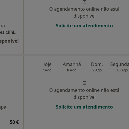
O agendamento online não está
disponível
pa
Solicite um atendimento
Integrativa – Osteopatia, Fisioterapia e Pilates Clínico | Restelo, Lisboa
sponível
Hoje
Amanhã
Dom,
7 Ago
8 Ago
9 Ago
10 Ago
O agendamento online não está
disponível
apa
Solicite um atendimento
50 €