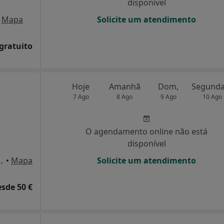
disponível
Mapa
Solicite um atendimento
 gratuito
Hoje
Amanhã
Dom,
7 Ago
8 Ago
9 Ago
10 Ago
O agendamento online não está
disponível
elo 33, Linda A Velha
•
Mapa
Solicite um atendimento
esde 50 €