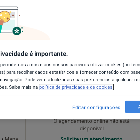
O agendamento online não está
disponível
Solicite um atendimento
Morada 4
rivacidade é importante.
Mapa
 permite-nos a nós e aos nossos parceiros utilizar cookies (ou tec
s) para recolher dados estatísticos e fornecer conteúdo com bas
esde 40 €
 navegação. Pode ver e atualizar as suas preferências a qualquer 
ões. Saiba mais na
política de privacidade e de cookies.
o
Hoje
Amanhã
Dom,
7 Ago
8 Ago
9 Ago
10 Ago
Editar configurações
O agendamento online não está
disponível
a
•
Mapa
Solicite um atendimento