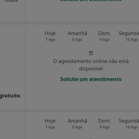
Hoje
Amanhã
Dom,
7 Ago
8 Ago
9 Ago
10 Ago
O agendamento online não está
disponível
Solicite um atendimento
 gratuito
Hoje
Amanhã
Dom,
7 Ago
8 Ago
9 Ago
10 Ago