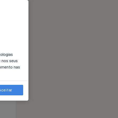
nologias
e nos seus
momento nas
Segunda-feira
Ter,
Qua
Qui,
11 Ago
12 Ago
13 Ago
Aceitar