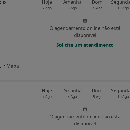
s
Hoje
Amanhã
Dom,
7 Ago
8 Ago
9 Ago
10 Ago
O agendamento online não está
disponível
Solicite um atendimento
as nº5D, Queluz
•
Mapa
Hoje
Amanhã
Dom,
7 Ago
8 Ago
9 Ago
10 Ago
O agendamento online não está
disponível