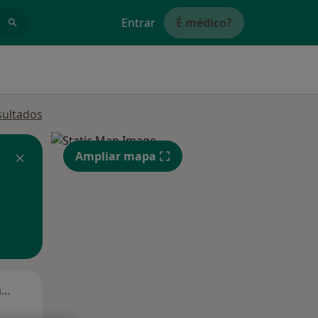
Entrar
É médico?
sultados
Ampliar mapa
Segunda-feira
Ter,
Qua
Qui,
11 Ago
12 Ago
13 Ago