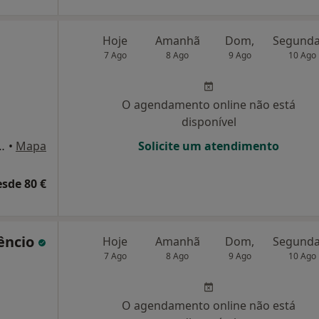
Hoje
Amanhã
Dom,
7 Ago
8 Ago
9 Ago
10 Ago
O agendamento online não está
disponível
gusto Madureira 6, Algés
•
Mapa
Solicite um atendimento
esde 80 €
gêncio
Hoje
Amanhã
Dom,
7 Ago
8 Ago
9 Ago
10 Ago
O agendamento online não está