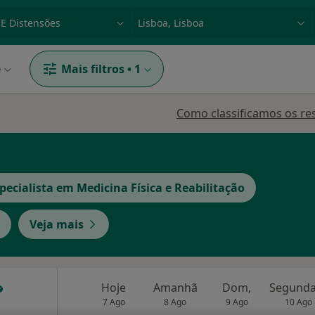
dade, doença ou nome
p. ex. Lisboa
e
Mais filtros
•
1
Como classificamos os re
pecialista em Medicina Física e Reabilitação
Veja mais
Hoje
Amanhã
Dom,
7 Ago
8 Ago
9 Ago
10 Ago