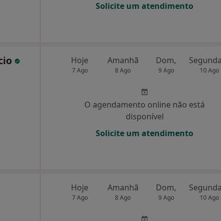
Solicite um atendimento
cio
Hoje
Amanhã
Dom,
7 Ago
8 Ago
9 Ago
10 Ago
O agendamento online não está
disponível
Solicite um atendimento
Hoje
Amanhã
Dom,
7 Ago
8 Ago
9 Ago
10 Ago