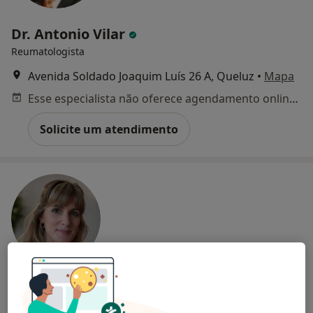
Dr. Antonio Vilar
Reumatologista
Avenida Soldado Joaquim Luís 26 A, Queluz
•
Mapa
Esse especialista não oferece agendamento online para esse endereço.
Solicite um atendimento
Ana Águas
Fisioterapeuta