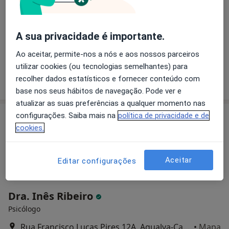
Rua Fontes Pereira de Melo 33, Linda A Velha
•
Mapa
Ana Águas (Fisioterapeuta ao domicílio)
A sua privacidade é importante.
Consulta domiciliar Fisioterapia
desde 50 €
Ao aceitar, permite-nos a nós e aos nossos parceiros
Esse especialista não oferece agendamento online para esse endereço.
utilizar cookies (ou tecnologias semelhantes) para
Solicite um atendimento
recolher dados estatísticos e fornecer conteúdo com
base nos seus hábitos de navegação. Pode ver e
atualizar as suas preferências a qualquer momento nas
configurações. Saiba mais na
política de privacidade e de
cookies.
Aceitar
Editar configurações
Dra. Inês Ribeiro
Psicólogo
Rua Francisco Lucas Pires 12A, Agualva-Cacém
•
Mapa