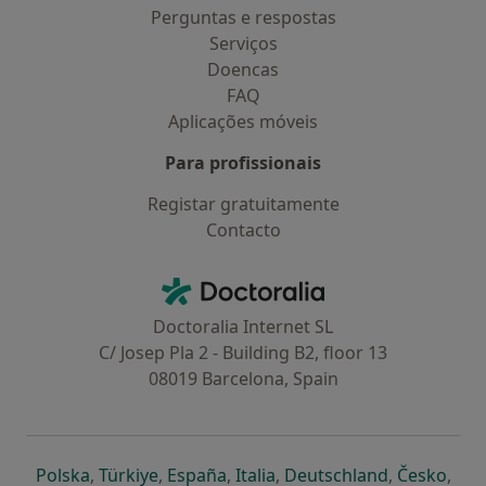
Perguntas e respostas
Serviços
Doencas
FAQ
Aplicações móveis
Para profissionais
Registar gratuitamente
Contacto
Contacto
Doctoralia - Homepage
Doctoralia Internet SL
C/ Josep Pla 2 - Building B2, floor 13
08019 Barcelona, Spain
abre num novo separador
abre num novo separador
abre num novo separador
abre num novo separado
abre num n
abre
Polska
,
Türkiye
,
España
,
Italia
,
Deutschland
,
Česko
,