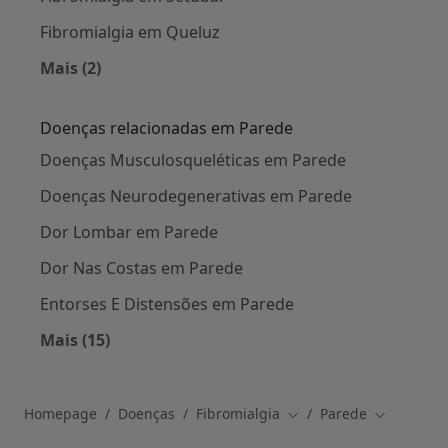
Fibromialgia em Queluz
Mais (2)
Mais na categoria: Cidades próximas Parede
Doenças relacionadas em Parede
Doenças Musculosqueléticas em Parede
Doenças Neurodegenerativas em Parede
Dor Lombar em Parede
Dor Nas Costas em Parede
Entorses E Distensões em Parede
Mais (15)
Mais na categoria: Doenças relacionadas em P
Homepage
Doenças
Fibromialgia
Parede
Mudar de cidade
Mudar de 