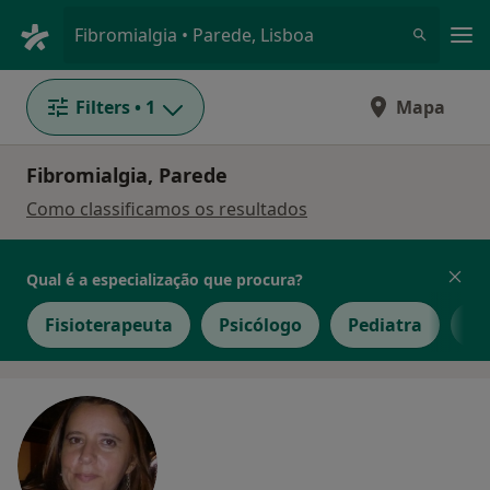
Men
Fibromialgia • Parede, Lisboa
Filters
• 1
Mapa
Fibromialgia, Parede
Como classificamos os resultados
Qual é a especialização que procura?
Fisioterapeuta
Psicólogo
Pediatra
Te