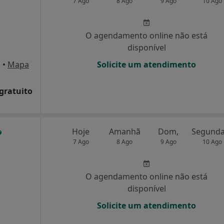
7 Ago
8 Ago
9 Ago
10 Ago
O agendamento online não está
disponível
m
•
Mapa
Solicite um atendimento
 gratuito
Hoje
Amanhã
Dom,
7 Ago
8 Ago
9 Ago
10 Ago
O agendamento online não está
disponível
Solicite um atendimento