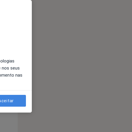
nologias
e nos seus
momento nas
Segunda-feira
Ter,
Qua
Qui,
11 Ago
12 Ago
13 Ago
Aceitar