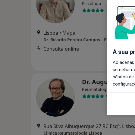
Psicólogo
138 opiniões
Lisboa
•
Mapa
Consulta online
A sua p
Ao aceitar,
semelhante
hábitos de
Dr. Augusto Faus
configuraç
Reumatologista
9 opiniões
Rua Silva Albuquerque 27 RC Esqº, Lisbo
Clinica Reumatologia Lisboa