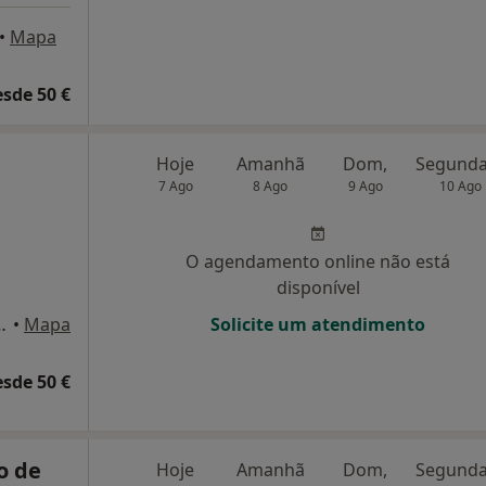
•
Mapa
esde 50 €
Hoje
Amanhã
Dom,
7 Ago
8 Ago
9 Ago
10 Ago
O agendamento online não está
disponível
elo 33, Linda A Velha
•
Mapa
Solicite um atendimento
esde 50 €
o de
Hoje
Amanhã
Dom,