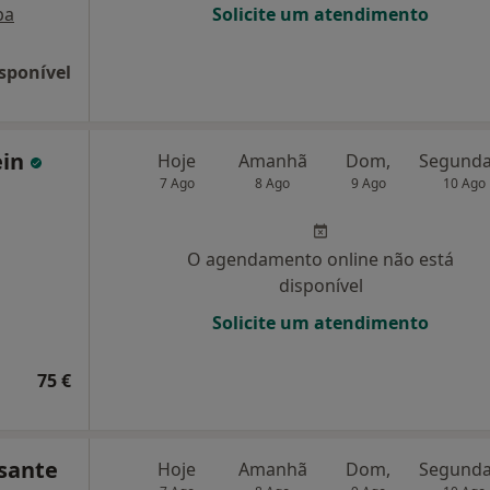
pa
Solicite um atendimento
sponível
ein
Hoje
Amanhã
Dom,
7 Ago
8 Ago
9 Ago
10 Ago
O agendamento online não está
disponível
Solicite um atendimento
75 €
ssante
Hoje
Amanhã
Dom,