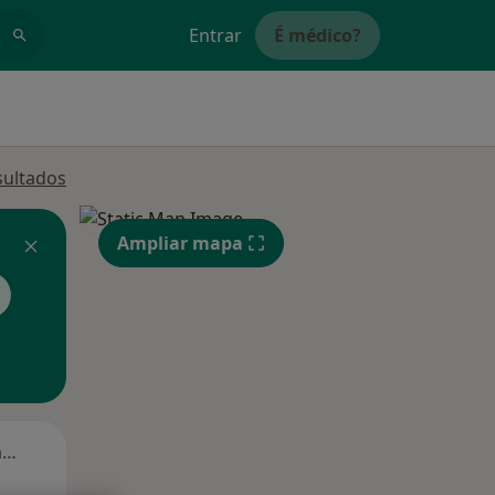
Entrar
É médico?
sultados
Ampliar mapa
Segunda-feira
Ter,
Qua
Qui,
11 Ago
12 Ago
13 Ago