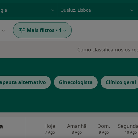
dade, doença ou nome
p. ex. Lisboa
e
Mais filtros
•
1
Como classificamos os re
apeuta alternativo
Ginecologista
Clínico geral
ra
Hoje
Amanhã
Dom,
7 Ago
8 Ago
9 Ago
10 Ago