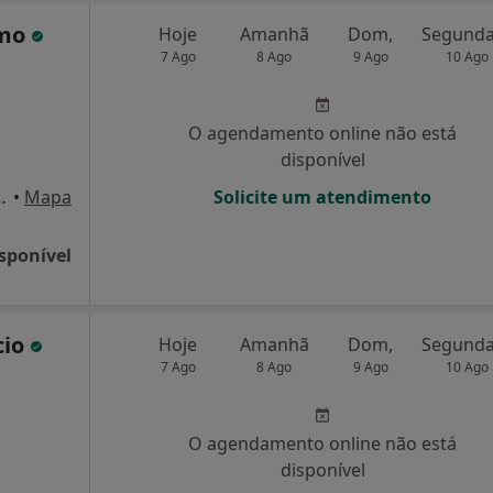
amo
Hoje
Amanhã
Dom,
7 Ago
8 Ago
9 Ago
10 Ago
O agendamento online não está
disponível
nça Lote E,1º-A, Lisboa
•
Mapa
Solicite um atendimento
sponível
cio
Hoje
Amanhã
Dom,
7 Ago
8 Ago
9 Ago
10 Ago
O agendamento online não está
disponível