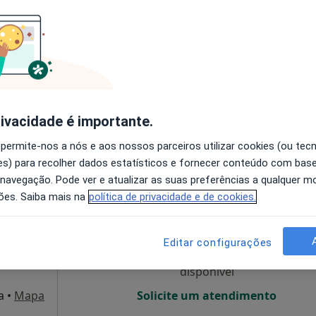
O agendamento online não está
disponível
Solicite um atendimento
Dr. Ricardo Pereira Campos - Psicólogo Clínico (Lisboa)
55 €
rivacidade é importante.
 permite-nos a nós e aos nossos parceiros utilizar cookies (ou tec
s) para recolher dados estatísticos e fornecer conteúdo com bas
 navegação. Pode ver e atualizar as suas preferências a qualquer 
tino
Hoje
Amanhã
Dom,
ões. Saiba mais na
política de privacidade e de cookies.
7 Ago
8 Ago
9 Ago
10 Ago
Editar configurações
O agendamento online não está
disponível
a
•
Mapa
Solicite um atendimento