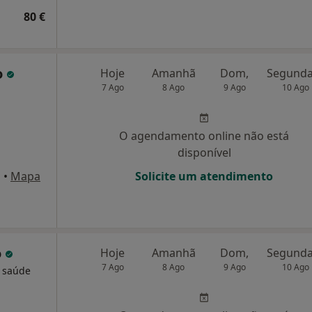
80 €
o
Hoje
Amanhã
Dom,
7 Ago
8 Ago
9 Ago
10 Ago
O agendamento online não está
disponível
a
•
Mapa
Solicite um atendimento
o
Hoje
Amanhã
Dom,
7 Ago
8 Ago
9 Ago
10 Ago
m saúde