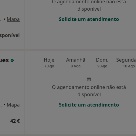
O agendamento online não está
disponível
bom, 82, 1º Dt.º, Lisboa
•
Mapa
Solicite um atendimento
sponível
ques
Hoje
Amanhã
Dom,
7 Ago
8 Ago
9 Ago
10 Ago
O agendamento online não está
disponível
 71 R/C, Lisboa, Lisboa
•
Mapa
Solicite um atendimento
42 €