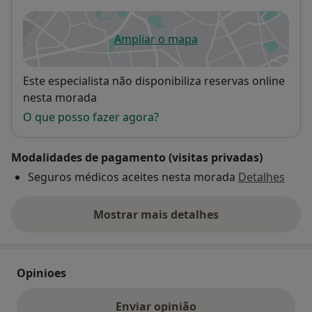
Ampliar o mapa
abre num novo separador
Disponibilidade
Este especialista não disponibiliza reservas online
nesta morada
O que posso fazer agora?
Modalidades de pagamento (visitas privadas)
Seguros médicos aceites nesta morada
Detalhes
Mostrar mais detalhes
sobre o endereço
Opinioes
Enviar opinião