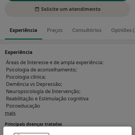
Solicite um atendimento
Experiência
Preços
Consultórios
Opiniões (
Experiência
Áreas de Interesse e de ampla experiência:
Psicologia de aconselhamento;
Psicologia clínica;
Demência vs Depressão;
Neuropsicología de Intervenção;
Reabilitação e Estimulação cognitiva
Psicoeducação
Sobre mim
mais
Principais doenças tratadas
Anomia
Transtornos da Alimentação