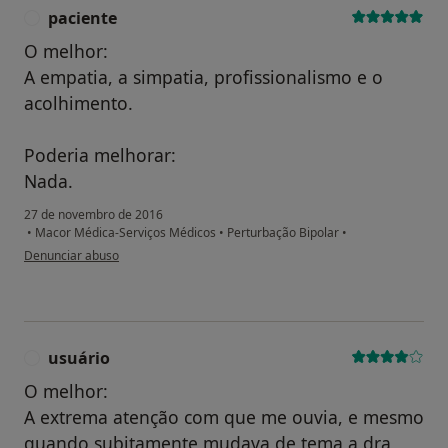
paciente
P
O melhor:
A empatia, a simpatia, profissionalismo e o
acolhimento.
Poderia melhorar:
Nada.
27 de novembro de 2016
•
Macor Médica-Serviços Médicos
•
Perturbação Bipolar
•
na opinião do utilizador paciente
Denunciar abuso
usuário
U
O melhor:
A extrema atenção com que me ouvia, e mesmo
quando subitamente mudava de tema a dra ,