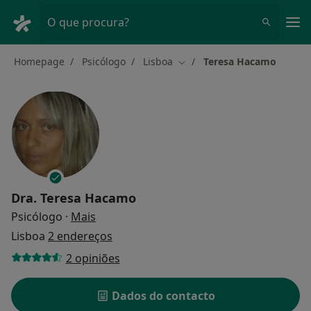
Men
O que procura?
Homepage
Psicólogo
Lisboa
Teresa Hacamo
Mudar de cidade
Dra.
Teresa Hacamo
sobre as especializações
Psicólogo
·
Mais
Lisboa
2 endereços
2 opiniões
Dados do contacto