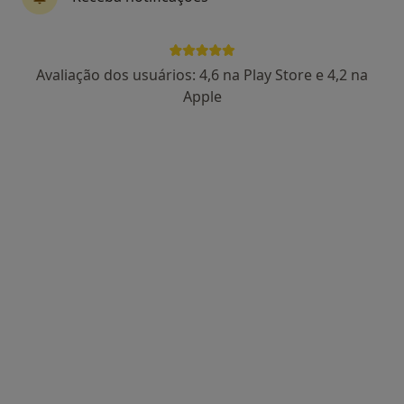
Noturgência - Assistencia Médica
Avaliação dos usuários: 4,6 na Play Store e 4,2 na
Fisioterapeuta, Especialista em medicina física e reabilitação,
Apple
Terapeuta alternativo
Av. Joaquim Luis, nº 6 R/C, Queluz
•
Mapa
Noturgência - Assistencia Médica
Nenhum profissional neste centro médico tem consultas disponíveis
Mostrar perfil