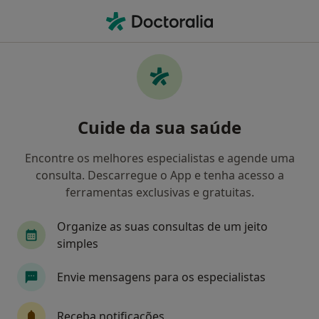
Men
Fibromialgia • Lisboa, Lisboa
Filters
• 1
Mapa
Fibromialgia, Lisboa
Cuide da sua saúde
Como classificamos os resultados
Encontre os melhores especialistas e agende uma
consulta. Descarregue o App e tenha acesso a
Qual é a especialização que procura?
ferramentas exclusivas e gratuitas.
Fisioterapeuta
Psicólogo
Reumatologista
Organize as suas consultas de um jeito
simples
Envie mensagens para os especialistas
Receba notificações