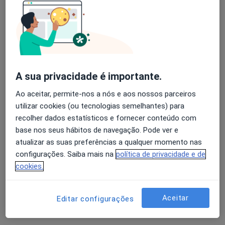
Clínica Cuf Belém
·
Mais
Alergologista, Anestesiologista, Cardiologista
104 opiniões
R Manuel Maria Viana, Lisboa
•
Mapa
A sua privacidade é importante.
Clínica Cuf Belém
Ao aceitar, permite-nos a nós e aos nossos parceiros
Primeira consulta Psicologia
Preço não disponível
utilizar cookies (ou tecnologias semelhantes) para
recolher dados estatísticos e fornecer conteúdo com
Nenhum profissional neste centro médico tem consultas disponíveis
base nos seus hábitos de navegação. Pode ver e
Mostrar perfil
atualizar as suas preferências a qualquer momento nas
configurações. Saiba mais na
política de privacidade e de
cookies.
Aceitar
Editar configurações