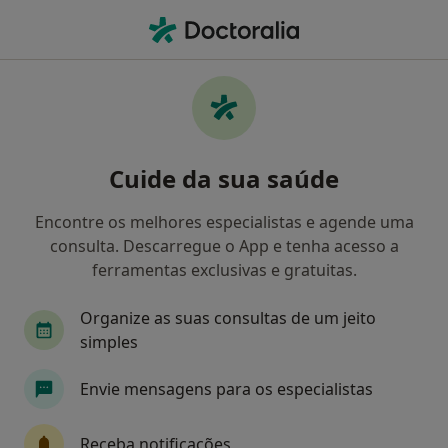
Men
Artralgia • Lisboa, Lisboa
Filters
• 1
Mapa
Artralgia, Lisboa
Cuide da sua saúde
Como classificamos os resultados
Encontre os melhores especialistas e agende uma
consulta. Descarregue o App e tenha acesso a
Qual é a especialização que procura?
ferramentas exclusivas e gratuitas.
Fisioterapeuta
Traumatologista
Acupunt
Organize as suas consultas de um jeito
simples
Envie mensagens para os especialistas
Receba notificações