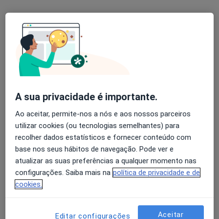
Dr. Antonio Vilar
Reumatologista
A sua privacidade é importante.
Morada 1
Morada 2
Ao aceitar, permite-nos a nós e aos nossos parceiros
utilizar cookies (ou tecnologias semelhantes) para
Av antonio augusto aguiar 21 rc, Lisboa
•
Mapa
recolher dados estatísticos e fornecer conteúdo com
The Clinic
base nos seus hábitos de navegação. Pode ver e
Artrocentese Ao Nivel Da Mao
desde 50 €
atualizar as suas preferências a qualquer momento nas
configurações. Saiba mais na
política de privacidade e de
Esse especialista não oferece agendamento online para esse endereço.
cookies.
Solicite um atendimento
Aceitar
Editar configurações