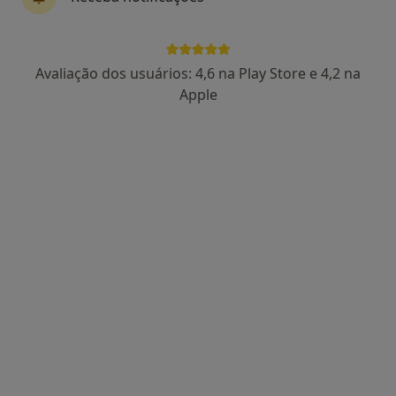
João Sousa Pinto
Avaliação dos usuários: 4,6 na Play Store e 4,2 na
Acupuntor, Fisioterapeuta
Apple
4 opiniões
Morada 1
Morada 2
Morada 3
Morada 4
Rua Almeida Garret Nº10 R/Ch, Amora
•
Mapa
Centro Médico E Dentário Dr. Sousa Pinto
Consulta domiciliar Acupunctura
desde 40 €
Esse especialista não oferece agendamento online para esse endereço.
Solicite um atendimento