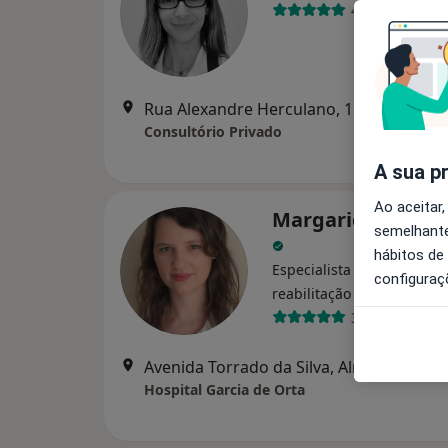
4 opiniões
Rua Alexandre Herculano, 19 R/C, Lisbo
Consultório Privado
A sua p
Ao aceitar,
Margarida Mota F
semelhante
hábitos de
Especialista em medicina f
configuraç
reabilitação
3 opiniões
Avenida Torrado da Silva, Almada
•
Map
Hospital Garcia de Orta