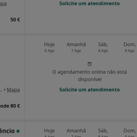
apa
Solicite um atendimento
50 €
Hoje
Amanhã
Sáb,
Dom,
6 Ago
7 Ago
8 Ago
9 Ago
O agendamento online não está
disponível
gusto Madureira 6, Algés
•
Mapa
Solicite um atendimento
esde 80 €
gêncio
Hoje
Amanhã
Sáb,
Dom,
6 Ago
7 Ago
8 Ago
9 Ago