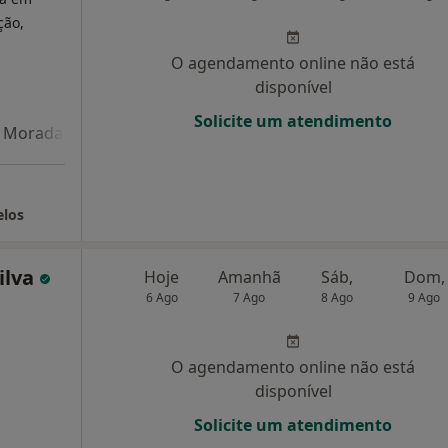
ção,
O agendamento online não está
disponível
Solicite um atendimento
Morada 4
Morada 5
elos
ilva
Hoje
Amanhã
Sáb,
Dom,
6 Ago
7 Ago
8 Ago
9 Ago
O agendamento online não está
disponível
Solicite um atendimento