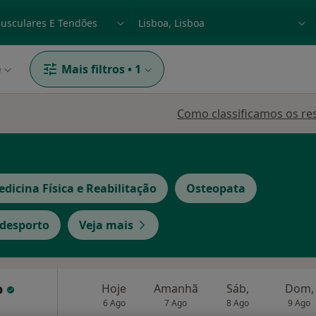
dade, doença ou nome
p. ex. Lisboa
e
Mais filtros
•
1
Como classificamos os re
dicina Física e Reabilitação
Osteopata
 desporto
Veja mais
o
Hoje
Amanhã
Sáb,
Dom,
6 Ago
7 Ago
8 Ago
9 Ago