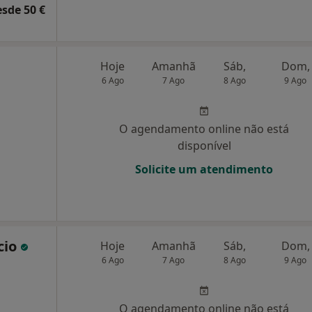
esde 50 €
Hoje
Amanhã
Sáb,
Dom,
6 Ago
7 Ago
8 Ago
9 Ago
O agendamento online não está
disponível
Solicite um atendimento
cio
Hoje
Amanhã
Sáb,
Dom,
6 Ago
7 Ago
8 Ago
9 Ago
O agendamento online não está