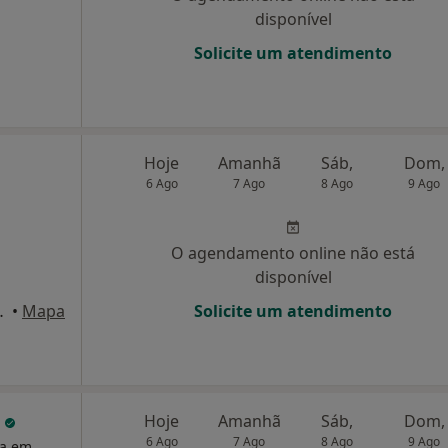
disponível
Solicite um atendimento
Hoje
Amanhã
Sáb,
Dom,
6 Ago
7 Ago
8 Ago
9 Ago
O agendamento online não está
disponível
a), São Domingos de Rana
•
Mapa
Solicite um atendimento
o
Hoje
Amanhã
Sáb,
Dom,
6 Ago
7 Ago
8 Ago
9 Ago
ta em