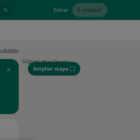
Entrar
É médico?
sultados
Ampliar mapa
Segunda-feira
Ter,
Qua
10 Ago
11 Ago
12 Ago