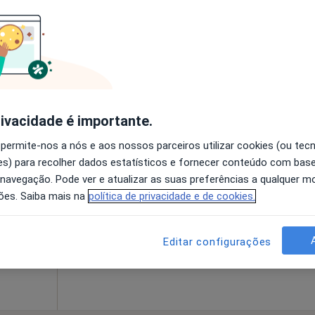
O agendamento online não está
disponível
a
•
Mapa
Solicite um atendimento
rivacidade é importante.
 permite-nos a nós e aos nossos parceiros utilizar cookies (ou tec
reitas
Hoje
Amanhã
Sáb,
Dom,
s) para recolher dados estatísticos e fornecer conteúdo com bas
6 Ago
7 Ago
8 Ago
9 Ago
 navegação. Pode ver e atualizar as suas preferências a qualquer 
ísica e
ões. Saiba mais na
política de privacidade e de cookies.
O agendamento online não está
disponível
Editar configurações
a
Solicite um atendimento