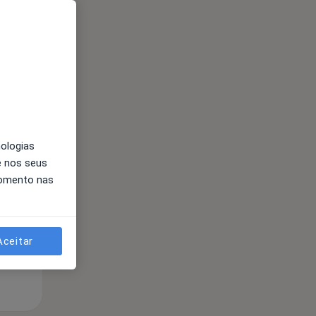
nologias
Segunda-feira
Ter,
Qua
e nos seus
10 Ago
11 Ago
12 Ago
momento nas
Aceitar