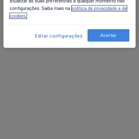
atualizar as suas preferências a qualquer momento nas
configurações. Saiba mais na
política de privacidade e de
cookies.
Ana Águas
Aceitar
Editar configurações
Fisioterapeuta
Rua Fontes Pereira de Melo 33, Linda A Velha
•
Mapa
Ana Águas (Fisioterapeuta ao domicílio)
Consulta domiciliar Fisioterapia
desde 50 €
Esse especialista não oferece agendamento online para esse endereço.
Solicite um atendimento