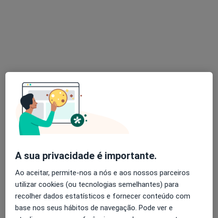
Dr. Antonio Vilar
Reumatologista
Morada 1
Morada 2
Av antonio augusto aguiar 21 rc, Lisboa
•
Mapa
The Clinic
Artrocentese Ao Nivel Da Mao
desde 50 €
Esse especialista não oferece agendamento online para esse endereço.
A sua privacidade é importante.
Solicite um atendimento
Ao aceitar, permite-nos a nós e aos nossos parceiros
utilizar cookies (ou tecnologias semelhantes) para
recolher dados estatísticos e fornecer conteúdo com
base nos seus hábitos de navegação. Pode ver e