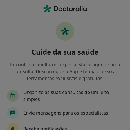
Men
Artropatias • Lisboa, Lisboa
Filters
• 1
Mapa
Artropatias, Lisboa
Cuide da sua saúde
Como classificamos os resultados
Encontre os melhores especialistas e agende uma
consulta. Descarregue o App e tenha acesso a
Qual é a especialização que procura?
ferramentas exclusivas e gratuitas.
Fisioterapeuta
Especialista em Medicina Física
Organize as suas consultas de um jeito
simples
Envie mensagens para os especialistas
Receba notificações