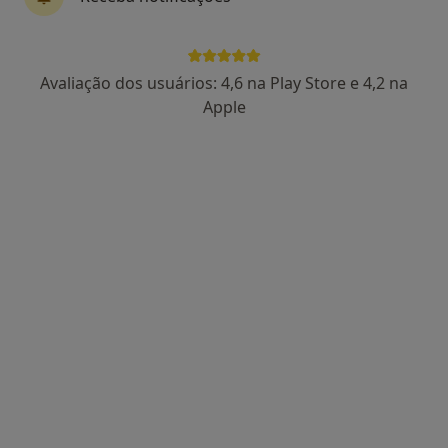
Dr. Frederico Teixeira
Avaliação dos usuários: 4,6 na Play Store e 4,2 na
Traumatologista
Apple
8 opiniões
Rua Tierno Galvan, Torre 3, Piso 6, Sala 606, Lisboa
•
Mapa
CLIVIP - Clínica Médica
Primeira consulta Ortopedia e Traumatologia
80 €
Esse especialista não oferece agendamento online para esse endereço.
Solicite um atendimento