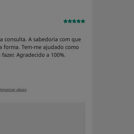
ra consulta. A sabedoria com que
tra forma. Tem-me ajudado como
 fazer. Agradecido a 100%.
a opinião do utilizador Conta eliminada
Denunciar abuso