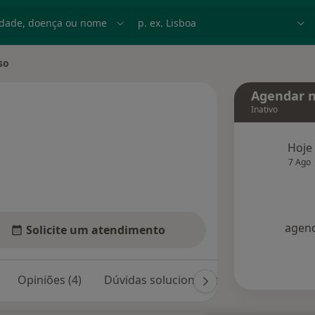
dade, doença ou nome
p. ex. Lisboa
so
e
Agendar n
Inativo
 especializações
Hoje
7 Ago
agend
Solicite um atendimento
Opiniões (4)
Dúvidas solucionadas (1)