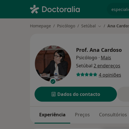
especiali
Homepage
Psicólogo
Setúbal
Ana Cardo
Mudar de cidad
Prof.
Ana Cardoso
sobre as
Psicólogo
·
Mais
Setúbal
2 endereços
4 opiniões
Dados do contacto
Experiência
Preços
Consultórios