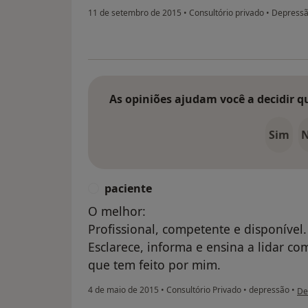
11 de setembro de 2015
•
Consultório privado
•
Depress
As opiniões ajudam você a decidir q
Sim
paciente
P
O melhor:
Profissional, competente e disponível.
Esclarece, informa e ensina a lidar c
que tem feito por mim.
na 
4 de maio de 2015
•
Consultório Privado
•
depressão
•
De