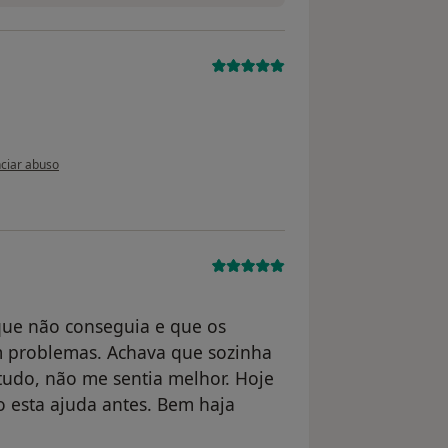
nião do utilizador anônimo
ciar abuso
que não conseguia e que os
 problemas. Achava que sozinha
tudo, não me sentia melhor. Hoje
 esta ajuda antes. Bem haja