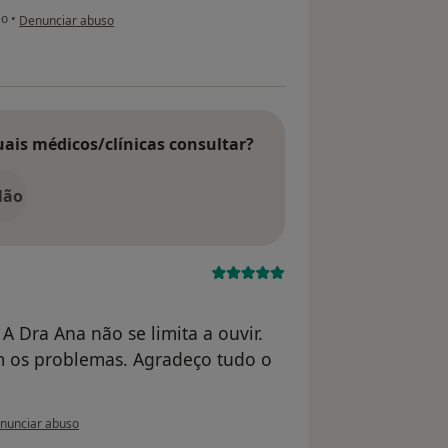
na opinião do utilizador Conta eliminada
ão
•
Denunciar abuso
uais médicos/clínicas consultar?
Não
 A Dra Ana não se limita a ouvir.
om os problemas. Agradeço tudo o
opinião do utilizador paciente
nunciar abuso