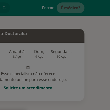
Entrar
É médico?
a Doctoralia
Amanhã
Dom,
Segunda-feira
Ter,
Qu
8 Ago
9 Ago
10 Ago
11 Ago
12 Ag
Esse especialista não oferece
amento online para esse endereço.
Solicite um atendimento