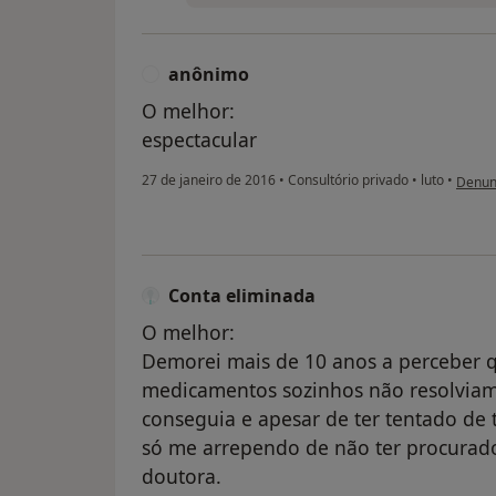
anônimo
A
O melhor:
espectacular
na opi
27 de janeiro de 2016
•
Consultório privado
•
luto
•
Denun
Conta eliminada
O melhor:
Demorei mais de 10 anos a perceber 
medicamentos sozinhos não resolviam
conseguia e apesar de ter tentado de 
só me arrependo de não ter procurado
doutora.