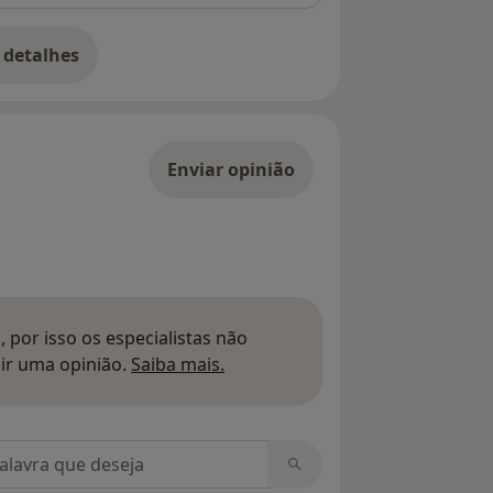
 detalhes
bre o endereço
Enviar opinião
 por isso os especialistas não
Saber mais sobre pareceres
ir uma opinião.
Saiba mais.
m opiniões