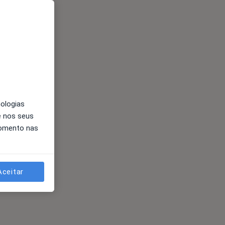
nologias
e nos seus
momento nas
Aceitar